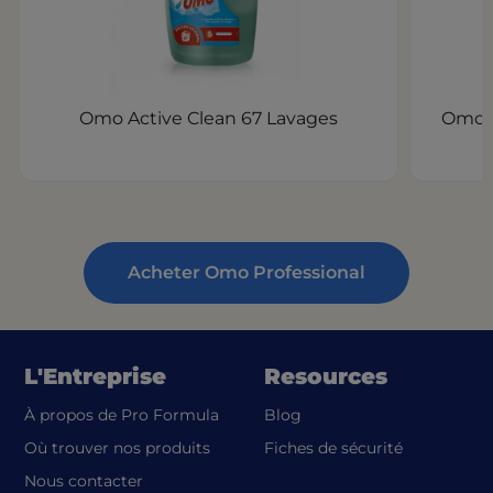
Omo Active Clean 67 Lavages
Omo B
Acheter Omo Professional
L'Entreprise
Resources
À propos de Pro Formula
Blog
(opens in a
Où trouver nos produits
Fiches de sécurité
Nous contacter