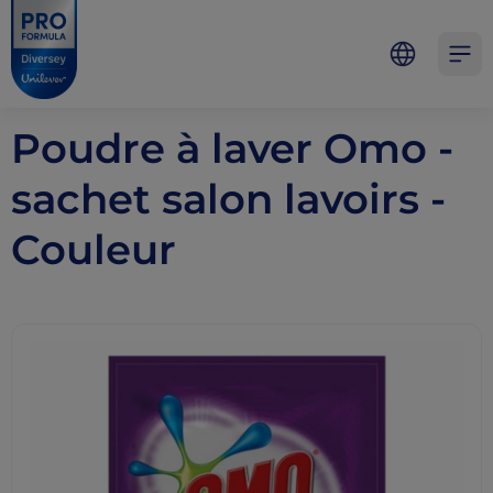
Skip to main content
Skip to navigation
Skip to footer
Pro Formula
Open 
Poudre à laver Omo -
sachet salon lavoirs -
Couleur