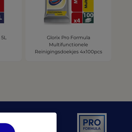
 5L
Glorix Pro Formula
Multifunctionele
Reinigingsdoekjes 4x100pcs
 a new tab)