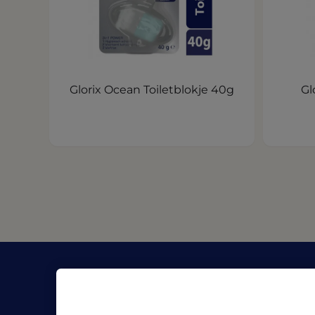
Glorix Ocean Toiletblokje 40g
Gl
Bedrijf
Bronn
Over Pro Formula
Blog