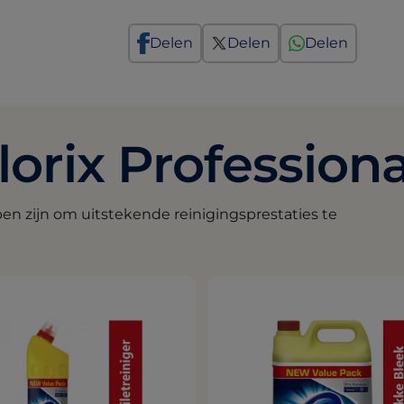
Delen
Delen
Delen
orix Profession
n zijn om uitstekende reinigingsprestaties te