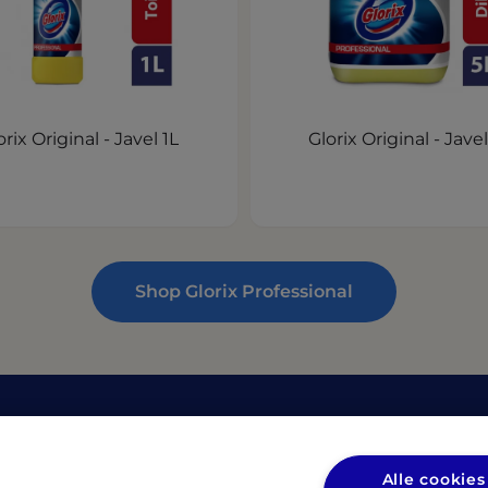
orix Original - Javel 1L
Glorix Original - Javel
Shop Glorix Professional
en
Privacy
(opens in
Privacybeleid UL
Alle cookies