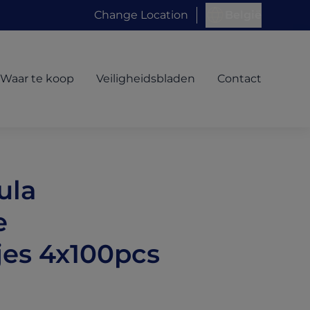
Change Location
België
Waar te koop
Veiligheidsbladen
Contact
ula
e
jes 4x100pcs