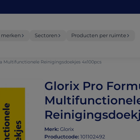
 merken
Sectoren
Producten per ruimte
a Multifunctionele Reinigingsdoekjes 4x100pcs
Glorix Pro Form
Multifunctionel
Reinigingsdoek
Merk
:
Glorix
Productcode
:
101102492