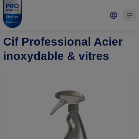
Skip to main content
Skip to navigation
Skip to footer
Pro Formula
Open 
Cif Professional Acier
inoxydable & vitres