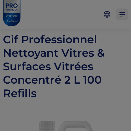
Skip to main content
Skip to navigation
Skip to footer
Pro Formula
Open 
Cif Professionnel
Nettoyant Vitres &
Surfaces Vitrées
Concentré 2 L 100
Refills