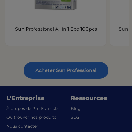
Sun Professional All in 1 Eco 100pcs
Sun P
Acheter Sun Professional
L'Entreprise
Ressources
À propos de Pro Formula
Blog
(opens in a new tab)
Où trouver nos produits
SDS
Nous contacter