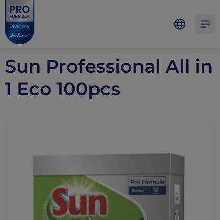
Skip to main content
Skip to navigation
Skip to footer
Pro Formula
Open 
Sun Professional All in
1 Eco 100pcs