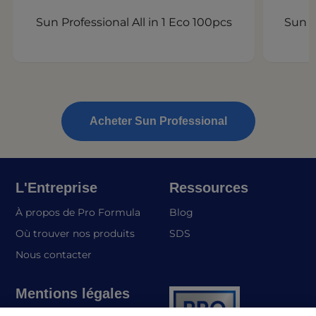
Sun Professional All in 1 Eco 100pcs
Sun P
Acheter Sun Professional
L'Entreprise
Ressources
À propos de Pro Formula
Blog
(opens in a new tab)
Où trouver nos produits
SDS
Nous contacter
Mentions légales