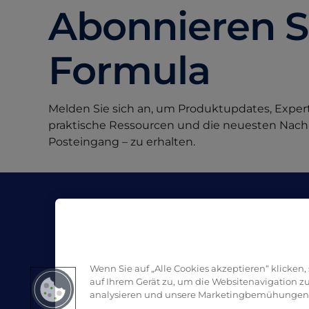
Abonnieren S
Formula
Melden Sie sich an, um Produktupdates, Expert
praktische Ressourcen und die neuesten Nachri
Posteingang – zu erhalten.
Unternehmen
Re
Über Pro Formula
Blo
Handelspartner | Kaufen
SDS
Kontakt
Wenn Sie auf „Alle Cookies akzeptieren“ klicken
auf Ihrem Gerät zu, um die Websitenavigation z
analysieren und unsere Marketingbemühungen 