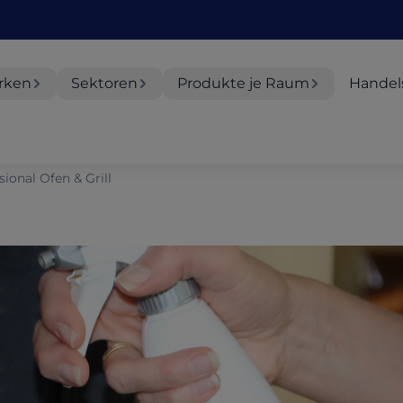
rken
Sektoren
Produkte je Raum
Handel
ional Ofen & Grill