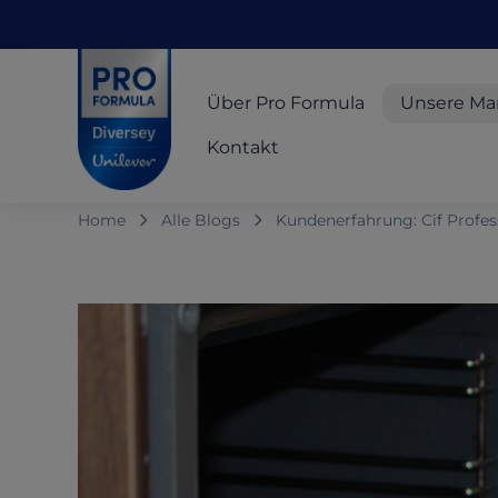
Skip to main content
Skip to navigation
Skip to footer
Pro Formula
Über Pro Formula
Unsere Ma
Kontakt
Home
Alle Blogs
Kundenerfahrung: Cif Profess