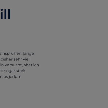
ll
einsprühen, lange
isher sehr viel
n versucht, aber ich
t sogar stark
nn es jedem