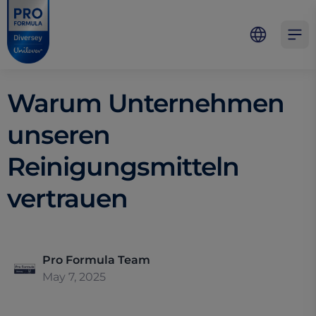
Skip to main content
Skip to navigation
Skip to footer
Pro Formula
Open 
Warum Unternehmen
unseren
Reinigungsmitteln
vertrauen
Pro Formula Team
May 7, 2025