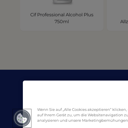
Cif Professional Alcohol Plus
750ml
All
Unternehmen
Re
Über Pro Formula
Blo
Handelspartner | Kaufen
SD
Kontakt
Wenn Sie auf „Alle Cookies akzeptieren“ klicken
auf Ihrem Gerät zu, um die Websitenavigation z
analysieren und unsere Marketingbemühungen 