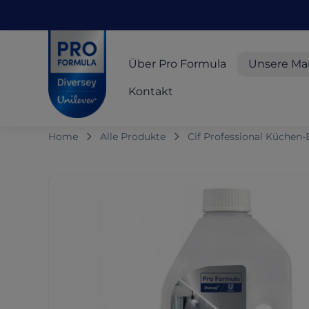
Skip to main content
Skip to navigation
Skip to footer
Pro Formula
Über Pro Formula
Unsere Ma
Kontakt
Home
Alle Produkte
Cif Professional Küchen-