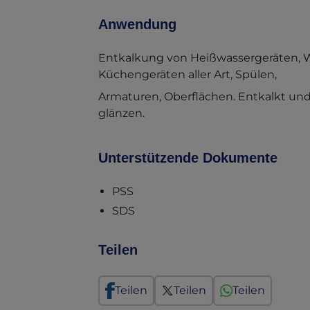
Anwendung
Entkalkung von Heißwassergeräten, 
Küchengeräten aller Art, Spülen,
Armaturen, Oberflächen. Entkalkt und
glänzen.
Unterstützende Dokumente
(opens in a new tab)
PSS
(opens in a new tab)
SDS
Teilen
Teilen
Teilen
Teilen