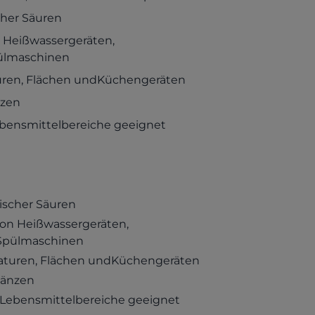
cher Säuren
n Heißwassergeräten,
ülmaschinen
turen, Flächen undKüchengeräten
nzen
Lebensmittelbereiche geeignet
nischer Säuren
von Heißwassergeräten,
 Spülmaschinen
maturen, Flächen undKüchengeräten
länzen
r Lebensmittelbereiche geeignet