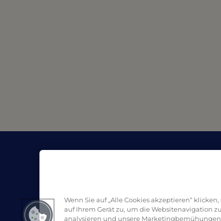
Unternehmen
Re
Über Pro Formula
Blo
Handelspartner | Kaufen
SDS
Kontakt
Wenn Sie auf „Alle Cookies akzeptieren“ klicken
auf Ihrem Gerät zu, um die Websitenavigation z
analysieren und unsere Marketingbemühungen 