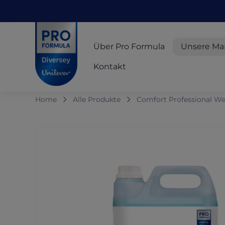
Skip to main content
Skip to navigation
Skip to footer
Pro Formula
Über Pro Formula
Unsere Ma
Kontakt
Home
Alle Produkte
Comfort Professional We