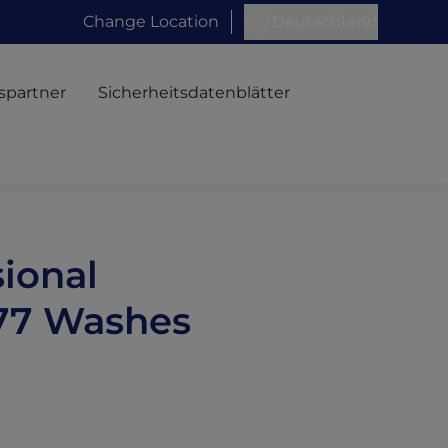
Change Location
Deutschland
spartner
Sicherheitsdatenblätter
ional
77 Washes