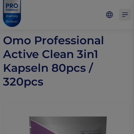
Skip to main content
Skip to navigation
Skip to footer
Pro Formula
Open 
Omo Professional
Active Clean 3in1
Kapseln 80pcs /
320pcs