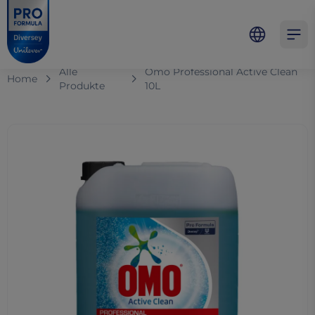
Skip to main content
Skip to navigation
Skip to footer
Pro Formula
Open 
Alle
Omo Professional Active Clean
Home
Produkte
10L