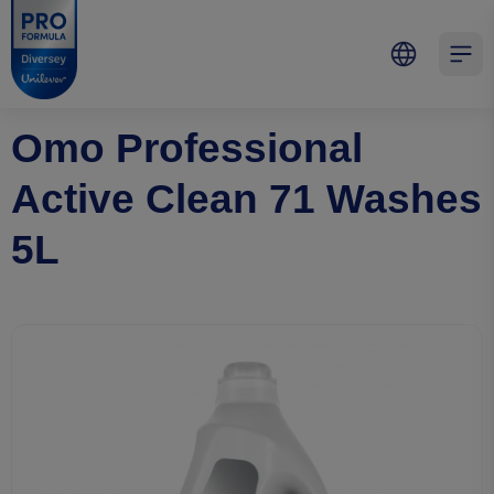
Skip to main content
Skip to navigation
Skip to footer
Pro Formula
Open 
Omo Professional
Active Clean 71 Washes
5L