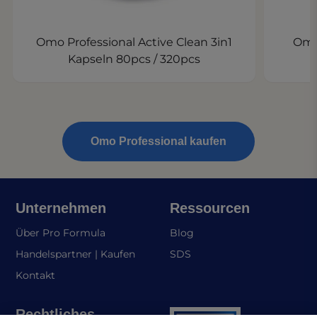
Omo Professional Active Clean 3in1
Omo 
Kapseln 80pcs / 320pcs
Omo Professional kaufen
Unternehmen
Ressourcen
Über Pro Formula
Blog
(opens in a new tab)
Handelspartner | Kaufen
SDS
Kontakt
Rechtliches