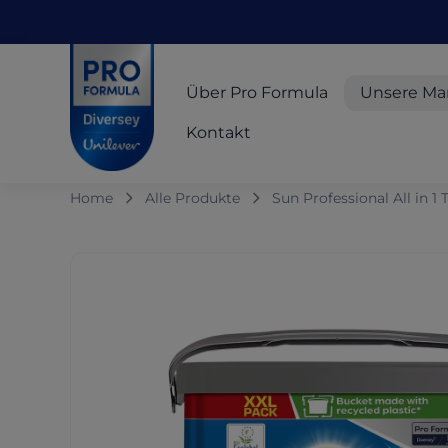
Skip to main content
Skip to navigation
Skip to footer
Pro Formula
Über Pro Formula
Unsere Ma
Kontakt
Home
Alle Produkte
Sun Professional All in 1