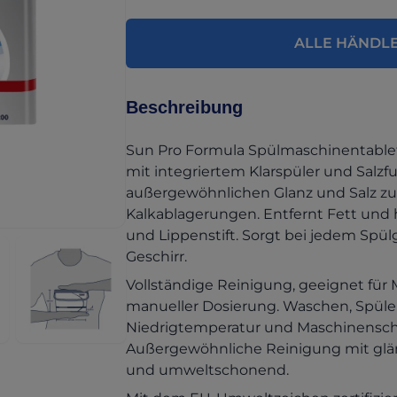
ALLE HÄNDL
Beschreibung
Sun Pro Formula Spülmaschinentablett
mit integriertem Klarspüler und Salzfu
außergewöhnlichen Glanz und Salz zu
Kalkablagerungen. Entfernt Fett und h
und Lippenstift. Sorgt bei jedem Spül
Geschirr.
Vollständige Reinigung, geeignet für
manueller Dosierung. Waschen, Spülen,
Niedrigtemperatur und Maschinenschut
Außergewöhnliche Reinigung mit glä
und umweltschonend.