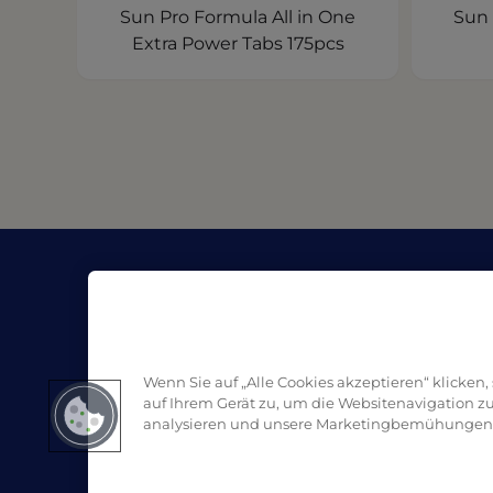
Sun Pro Formula All in One
Sun 
Extra Power Tabs 175pcs
Unternehmen
Re
Über Pro Formula
Blo
Handelspartner | Kaufen
SD
Kontakt
Wenn Sie auf „Alle Cookies akzeptieren“ klicken
auf Ihrem Gerät zu, um die Websitenavigation z
analysieren und unsere Marketingbemühungen 