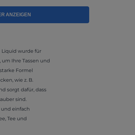
ER ANZEIGEN
 Liquid wurde für
t, um Ihre Tassen und
sstarke Formel
ken, wie z. B.
nd sorgt dafür, dass
sauber sind.
l und einfach
ee, Tee und