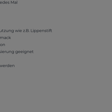
jedes Mal
zung wie z.B. Lippenstift
chmack
ion
sierung geeignet
t werden