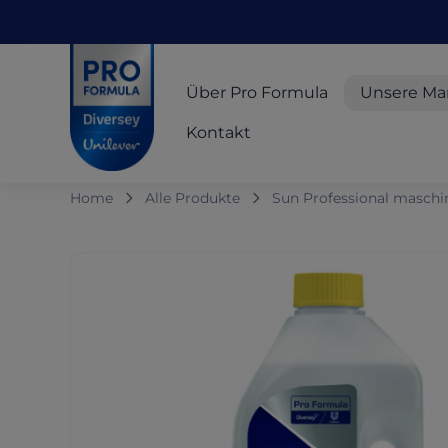
Skip to main content
Skip to navigation
Skip to footer
Pro Formula
Über Pro Formula
Unsere Ma
Kontakt
Home
Alle Produkte
Sun Professional maschine