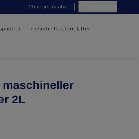
Change Location
Deutschland
spartner
Sicherheitsdatenblätter
 maschineller
er 2L