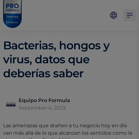
Skip to main content
Skip to navigation
Skip to footer
Pro Formula
Open 
Bacterias, hongos y
virus, datos que
deberías saber
Equipo Pro Formula
September 4, 2023
Las amenazas que atañen a tu negocio hoy en día
van más allá de lo que alcanzan los sentidos como la