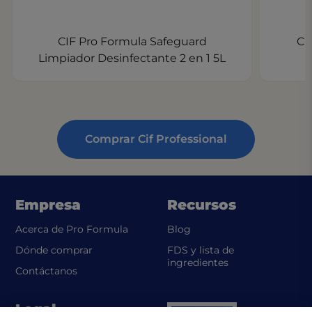
CIF Pro Formula Safeguard
Ci
Limpiador Desinfectante 2 en 1 5L
Comprar Cif Professional
Empresa
Recursos
Acerca de Pro Formula
Blog
Dónde comprar
FDS y lista de
(opens in a new t
ingredientes
Contáctanos
Legal