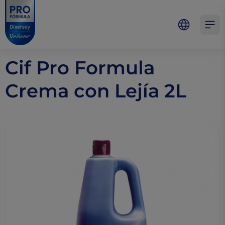
Skip to main content
Skip to navigation
Skip to footer
Pro Formula
Open 
Cif Pro Formula
Crema con Lejía 2L