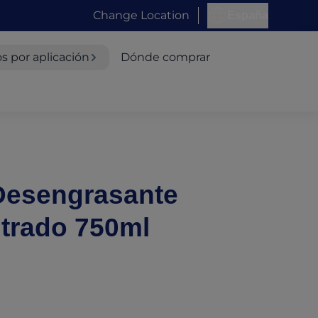
Change Location
España
s por aplicación
Dónde comprar
 Desengrasante
trado 750ml