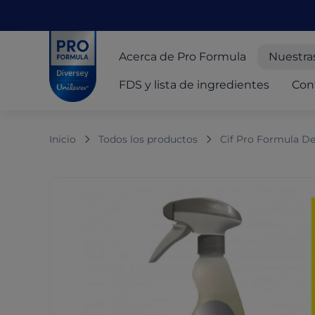
Skip to main content
Skip to navigation
Skip to footer
Pro Formula
Acerca de Pro Formula
Nuestra
FDS y lista de ingredientes
Con
Inicio
Todos los productos
Cif Pro Formula D