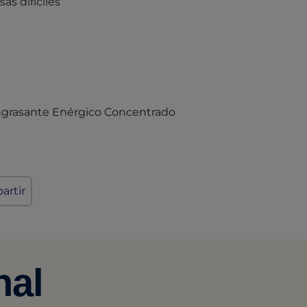
as difíciles
(opens in a new tab)
engrasante Enérgico Concentrado
artir
nal