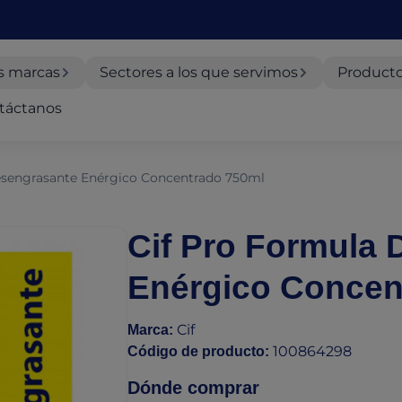
s marcas
Sectores a los que servimos
Producto
táctanos
esengrasante Enérgico Concentrado 750ml
Cif Pro Formula
Enérgico Concen
Cif
Marca
:
100864298
Código de producto
:
Dónde comprar