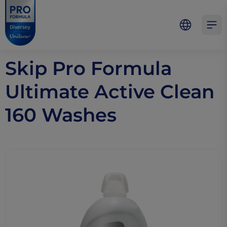
Skip to main content
Skip to navigation
Skip to footer
Pro Formula
Open 
Skip Pro Formula
Ultimate Active Clean
160 Washes