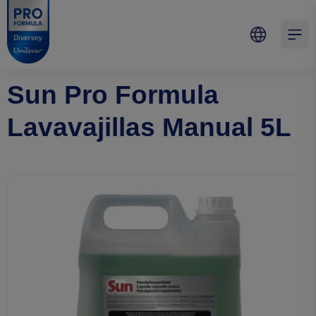
Skip to main content
Skip to navigation
Skip to footer
Pro Formula
Open 
Sun Pro Formula
Lavavajillas Manual 5L