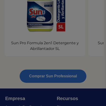
Sun Pro Formula 2en1 Detergente y
Sun 
Abrillantador 5L
Comprar Sun Professional
Empresa
Recursos