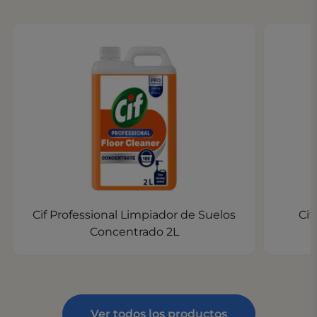
Cif Professional Limpiador de Suelos
Cif
Concentrado 2L
Ver todos los productos