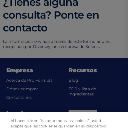
¿Tienes alguna
consulta? Ponte en
contacto
La información enviada a través de este formulario es
recopilada por Diversey, una empresa de Solenis.
Empresa
Recursos
Acerca de Pro Formula
Blog
Dónde comprar
FDS y lista de
(opens in a new t
ingredientes
Contáctanos
Legal
Al hacer clic en “Aceptar todas las cookies”, usted
(opens in a new tab)
Política de privacidad UL
acepta que las cookies se guarden en su dispositivo