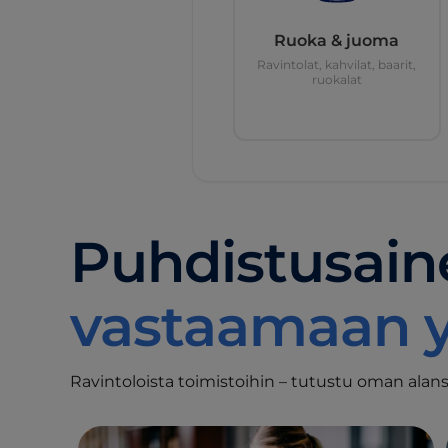
Ruoka & juoma
Ravintolat, kahvilat, baarit,
ruokalat
Puhdistusaine
vastaamaan yr
Ravintoloista toimistoihin – tutustu oman alansa