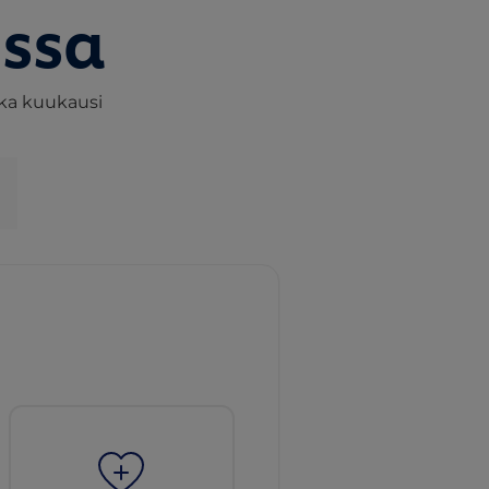
essa
oka kuukausi