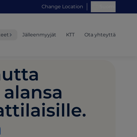
Change Location
Suomi
teet
Jälleenmyyjät
KTT
Ota yhteyttä
utta
alansa
ilaisille.
n