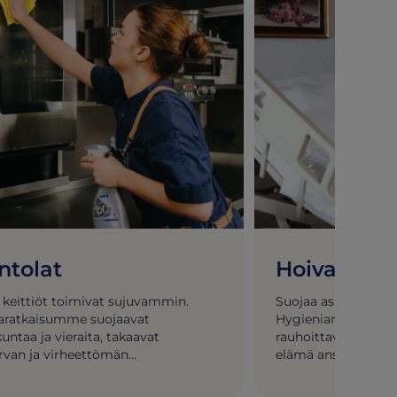
ntolat
Hoivakoti
 keittiöt toimivat sujuvammin.
Suojaa asukkaita. E
aratkaisumme suojaavat
Hygieniaratkaisumme
untaa ja vieraita, takaavat
rauhoittavia hoitoti
rvan ja virheettömän
elämä ansaitsee sen
ukokemuksen.