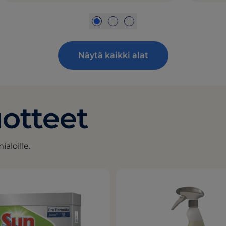
Näytä kaikki alat
uotteet
aloille.