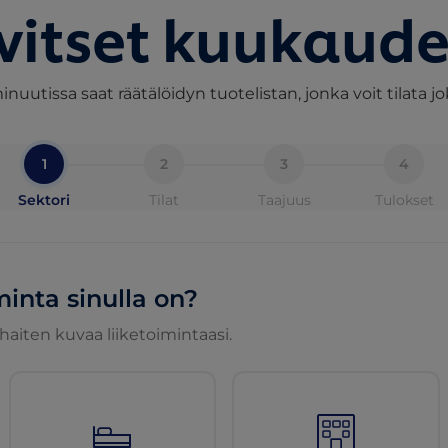
vitset kuukaud
nuutissa saat räätälöidyn tuotelistan, jonka voit tilata j
1
2
3
4
Sektori
Tilat
Taajuus
Tulokset
minta sinulla on?
rhaiten kuvaa liiketoimintaasi.