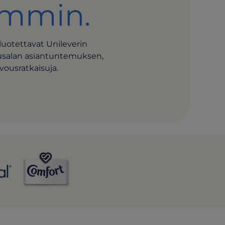
ommin.
luotettavat Unileverin
usalan asiantuntemuksen,
ivousratkaisuja.