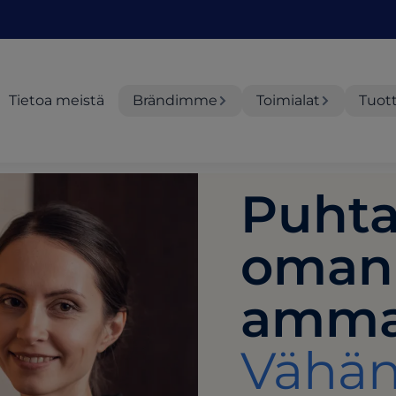
Tietoa meistä
Brändimme
Toimialat
Tuot
Puhta
oman 
ammatt
Vähä