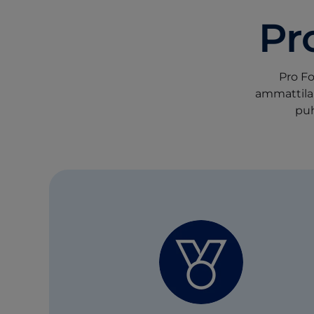
Pr
Pro F
ammattilai
puh