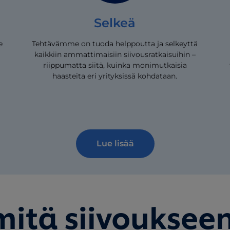
Selkeä
e
Tehtävämme on tuoda helppoutta ja selkeyttä
kaikkiin ammattimaisiin siivousratkaisuihin –
riippumatta siitä, kuinka monimutkaisia
haasteita eri yrityksissä kohdataan.
Lue lisää
 mitä siivoukseen