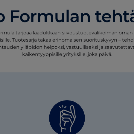
o Formulan teht
ormula tarjoaa laadukkaan siivoustuotevalikoiman oman 
sille. Tuotesarja takaa erinomaisen suorituskyvyn – teh
tauden ylläpidon helpoksi, vastuulliseksi ja saavutettav
kaikentyyppisille yrityksille, joka päivä.