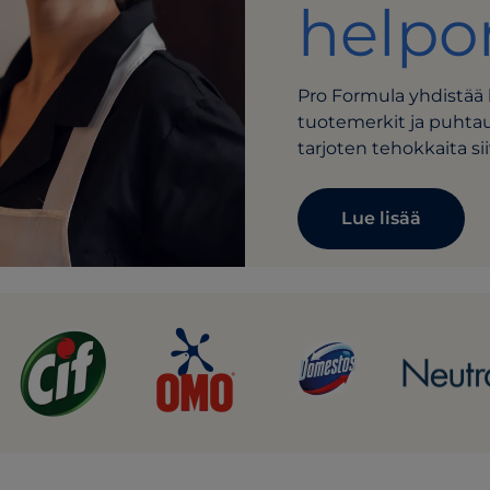
help
Pro Formula yhdistää 
tuotemerkit ja puhta
tarjoten tehokkaita si
Lue lisää