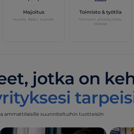
Majoitus
Toimisto & työtila
Hotellit, B&B:t, hostellit
Toimistot, yhteistyötilat,
liiketilat
et, jotka on keh
ityksesi tarpeisi
 ammattilaisille suunniteltuihin tuotteisiin.