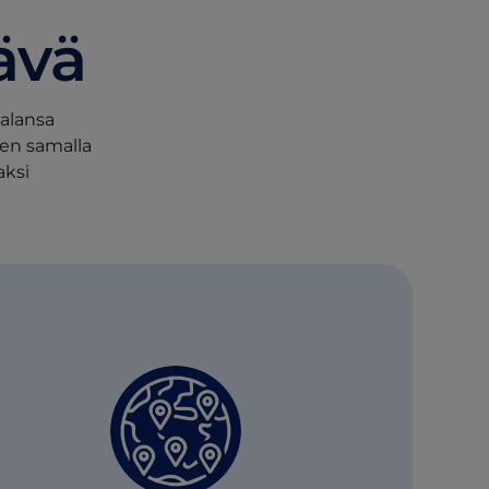
ävä
alansa
den samalla
aksi