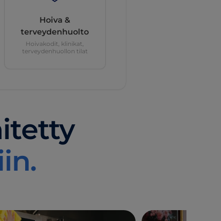
Hoiva &
terveydenhuolto
Hoivakodit, klinikat,
terveydenhuollon tilat
itetty
in.