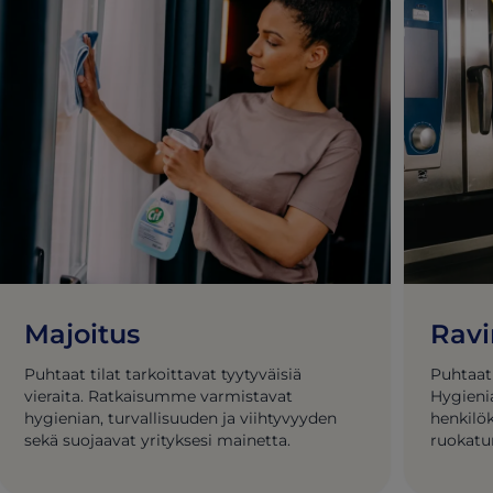
Majoitus
Ravi
Puhtaat tilat tarkoittavat tyytyväisiä
Puhtaat
vieraita. Ratkaisumme varmistavat
Hygieni
hygienian, turvallisuuden ja viihtyvyyden
henkilök
sekä suojaavat yrityksesi mainetta.
ruokatu
ruokail