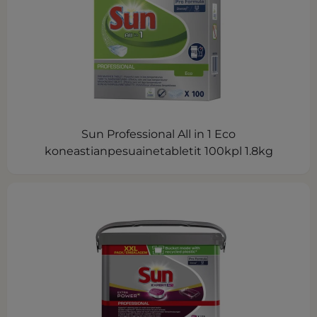
Sun Professional All in 1 Eco
koneastianpesuainetabletit 100kpl 1.8kg