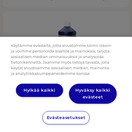
Käytämme evästeitä, jotta sivustomme toimii oikein
ja voimme personoida sisältöä ja mainoksia, tarjota
sosiaalisen median ominaisuuksia ja analysoida
tietoliikennettä. Jaamme myös tietoja tavasta, jolla
käytät sivustoamme sosiaalisen median, mainonta-
ja analytiikkakumppaneidemme kanssa.
Hylkää kaikki
Hyväksy kaikki
Sun Professional Huuhtelukirkaste 1L
evästeet
Evästeasetukset