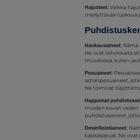
Vaikka haju
Hajusteet:
miellyttävää tuoksua
Puhdistuskem
Nämä ov
Hankausaineet:
Ne ovat tehokkaita sit
muodoissa, kuten jauhe
Pesuaineet
Pesuaineet:
astianpesuaineet, jotk
Ne toimivat hajottamall
Happamat puhdistusai
muiden kovan veden t
puhdistusaineet, jotka
Näih
Desinfiointiaineet:
käsisaippuat. Ne ovat 