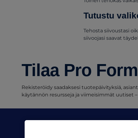
Toinen tehokas valkai
Tutustu val
Tehosta siivoustasi oi
siivoojasi saavat täyd
Tilaa Pro Form
Rekisteröidy saadaksesi tuotepäivityksiä, asiant
käytännön resursseja ja viimeisimmät uutiset – 
Yritys
Materiaali
Tietoa meistä
Blogit