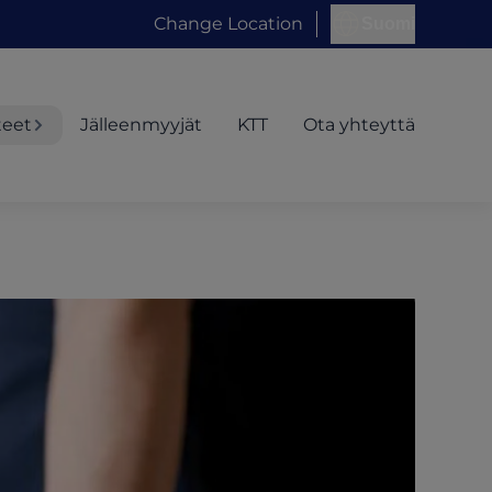
Change Location
Suomi
teet
Jälleenmyyjät
KTT
Ota yhteyttä