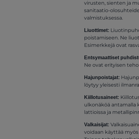
virusten, sienten ja 
sanitaatio-olosuhteide
valmistuksessa.
Liuotinpuhd
Liuottimet:
poistamiseen. Ne liuo
Esimerkkejä ovat rasv
Entsymaattiset puhdist
Ne ovat erityisen teho
Hajunpo
Hajunpoistajat:
löytyy yleisesti ilmanr
Kiillotu
Kiillotusaineet:
ulkonäköä antamalla ki
lattioissa ja metallipin
Valkaisuaine
Valkaisijat:
voidaan käyttää myös de