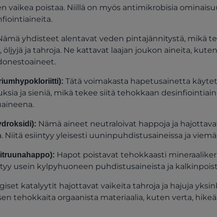
en vaikea poistaa. Niillä on myös antimikrobisia ominais
fiointiaineita.
ämä yhdisteet alentavat veden pintajännitystä, mikä t
a, öljyjä ja tahroja. Ne kattavat laajan joukon aineita, kut
donestoaineet.
Tätä voimakasta hapetusainetta käytet
iumhypokloriitti):
uksia ja sieniä, mikä tekee siitä tehokkaan desinfiointiai
uaineena.
Nämä aineet neutraloivat happoja ja hajottavat
ydroksidi):
a. Niitä esiintyy yleisesti uuninpuhdistusaineissa ja viemä
Hapot poistavat tehokkaasti mineraalikerr
 sitruunahappo):
öytyy usein kylpyhuoneen puhdistusaineista ja kalkinpoist
set katalyytit hajottavat vaikeita tahroja ja hajuja yks
isen tehokkaita orgaanista materiaalia, kuten verta, hikeä,