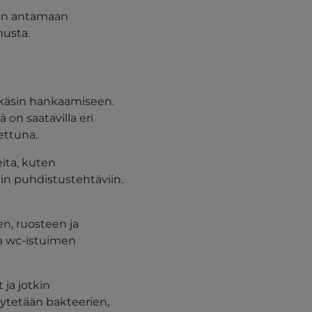
ään antamaan
usta.
 käsin hankaamiseen.
on saatavilla eri
ettuna.
eita, kuten
iin puhdistustehtäviin.
n, ruosteen ja
a wc-istuimen
ja jotkin
käytetään bakteerien,