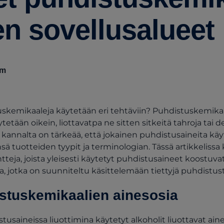
en sovellusalueet
am
tuskemikaaleja käytetään eri tehtäviin? Puhdistuskemika
ytetään oikein, liottavatpa ne sitten sitkeitä tahroja tai de
annalta on tärkeää, että jokainen puhdistusaineita käy
 tuotteiden tyypit ja terminologian. Tässä artikkelissa
ja, joista yleisesti käytetyt puhdistusaineet koostuvat, 
, jotka on suunniteltu käsittelemään tiettyjä puhdistus
istuskemikaalien ainesosia
usaineissa liuottimina käytetyt alkoholit liuottavat ainei