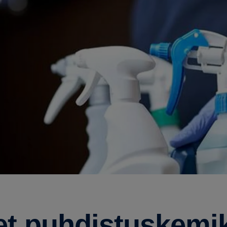
set puhdistuskemik