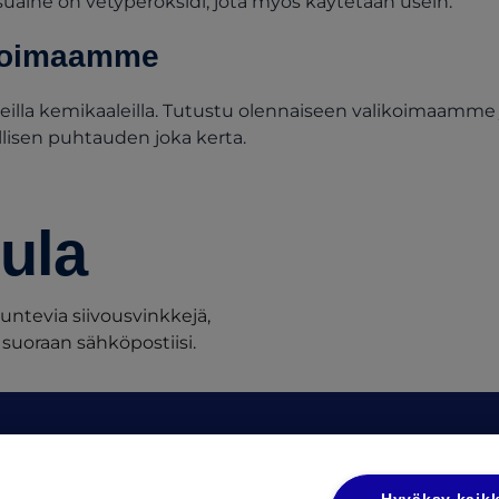
suaine on vetyperoksidi, jota myös käytetään usein.
ikoimaamme
keilla kemikaaleilla. Tutustu olennaiseen valikoimaamme 
ellisen puhtauden joka kerta.
ula
untevia siivousvinkkejä,
suoraan sähköpostiisi.
t
Tietosuoja
(op
Tietosuojaseloste UL