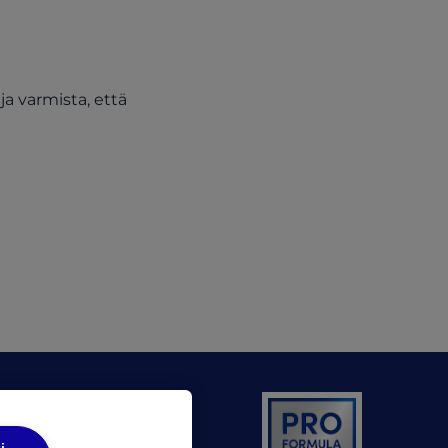
ja varmista, että
ens in a new tab)