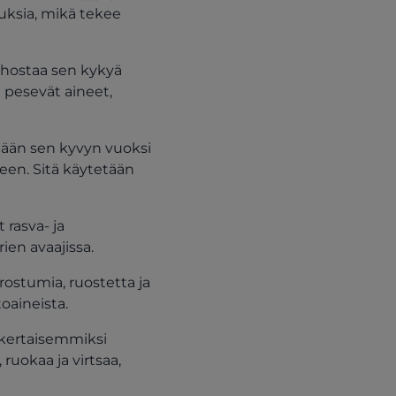
uuksia, mikä tekee
ehostaa sen kykyä
en pesevät aineet,
ään sen kyvyn vuoksi
neen. Sitä käytetään
 rasva- ja
rien avaajissa.
ostumia, ruostetta ja
oaineista.
inkertaisemmiksi
 ruokaa ja virtsaa,