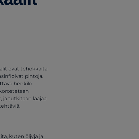
alit ovat tehokkaita
sinfioivat pintoja.
ttävä henkilö
 korostetaan
ja tutkitaan laajaa
tehtäviä.
ta, kuten öljyjä ja