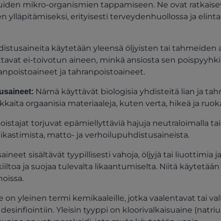
muiden mikro-organismien tappamiseen. Ne ovat ratkaise
n ylläpitämiseksi, erityisesti terveydenhuollossa ja elint
istusaineita käytetään yleensä öljyisten tai tahmeiden 
ttavat ei-toivotun aineen, minkä ansiosta sen poispyyhk
anpoistoaineet ja tahranpoistoaineet.
Nämä käyttävät biologisia yhdisteitä lian ja ta
usaineet:
kkaita orgaanisia materiaaleja, kuten verta, hikeä ja ruok
istajat torjuvat epämiellyttäviä hajuja neutraloimalla tai
aikastimista, matto- ja verhoilupuhdistusaineista.
saineet sisältävät tyypillisesti vahoja, öljyjä tai liuottimia
iltoa ja suojaa tulevalta likaantumiselta. Niitä käytetää
noissa.
 on yleinen termi kemikaaleille, jotka vaalentavat tai valk
sinfiointiin. Yleisin tyyppi on kloorivalkaisuaine (natriu