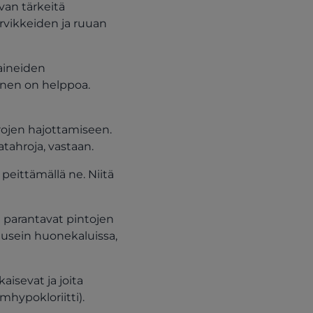
van tärkeitä
arvikkeiden ja ruuan
aineiden
inen on helppoa.
hrojen hajottamiseen.
atahroja, vastaan.
 peittämällä ne. Niitä
 ja parantavat pintojen
n usein huonekaluissa,
aisevat ja joita
mhypokloriitti).