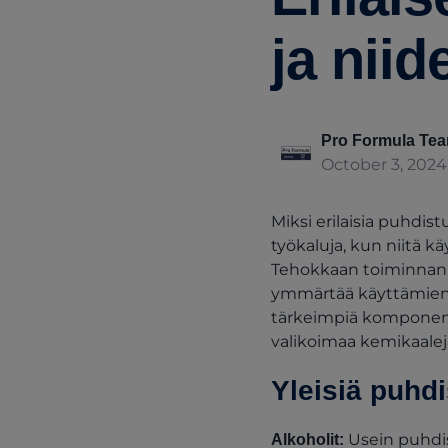
ja niid
Pro Formula Te
October 3, 2024
Miksi erilaisia puhdis
työkaluja, kun niitä kä
Tehokkaan toiminnan k
ymmärtää käyttämiensä
tärkeimpiä komponentte
valikoimaa kemikaaleja
Yleisiä puhd
Usein puhdist
Alkoholit: