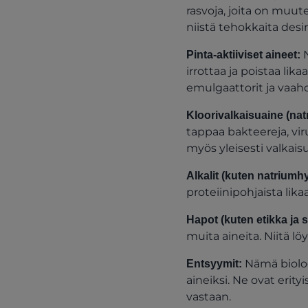
rasvoja, joita on muut
niistä tehokkaita desin
N
Pinta-aktiiviset aineet:
irrottaa ja poistaa lika
emulgaattorit ja vaah
Kloorivalkaisuaine (natr
tappaa bakteereja, vir
myös yleisesti valkais
Alkalit (kuten natriumh
proteiinipohjaista lika
Hapot (kuten etikka ja
muita aineita. Niitä l
Nämä biologi
Entsyymit:
aineiksi. Ne ovat erity
vastaan.