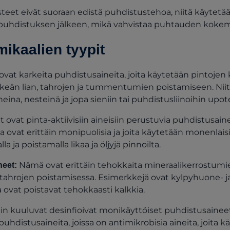
steet eivät suoraan edistä puhdistustehoa, niitä käytet
 puhdistuksen jälkeen, mikä vahvistaa puhtauden kokem
ikaalien tyypit
at karkeita puhdistusaineita, joita käytetään pintojen
keän lian, tahrojen ja tummentumien poistamiseen. Niitä 
ina, nesteinä ja jopa sieniin tai puhdistusliinoihin upot
 ovat pinta-aktiivisiin aineisiin perustuvia puhdistusain
a ovat erittäin monipuolisia ja joita käytetään monenlais
a ja poistamalla likaa ja öljyjä pinnoilta.
Nämä ovat erittäin tehokkaita mineraalikerrostumie
neet:
ahrojen poistamisessa. Esimerkkejä ovat kylpyhuone- j
 ovat poistavat tehokkaasti kalkkia.
in kuuluvat desinfioivat monikäyttöiset puhdistusaineet 
puhdistusaineita, joissa on antimikrobisia aineita, joita 