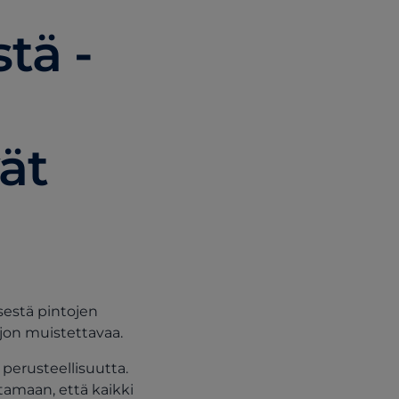
tä -
ät
sestä pintojen
jon muistettavaa.
perusteellisuutta.
tamaan, että kaikki