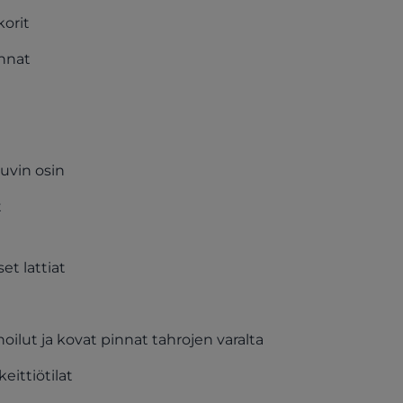
korit
innat
uvin osin
t
et lattiat
hoilut ja kovat pinnat tahrojen varalta
eittiötilat