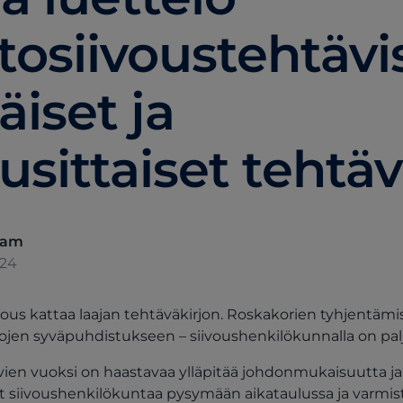
tosiivoustehtävis
äiset ja
sittaiset tehtäv
eam
024
vous kattaa laajan tehtäväkirjon. Roskakorien tyhjentämi
jen syväpuhdistukseen – siivoushenkilökunnalla on pal
en vuoksi on haastavaa ylläpitää johdonmukaisuutta ja 
vat siivoushenkilökuntaa pysymään aikataulussa ja varmis