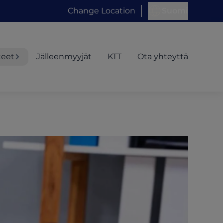
Change Location
Suomi
teet
Jälleenmyyjät
KTT
Ota yhteyttä