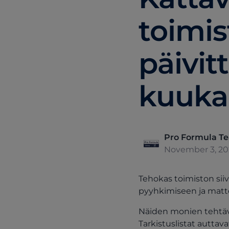
toimis
päivitt
kuukau
Pro Formula T
November 3, 2
Tehokas toimiston sii
pyyhkimiseen ja matto
Näiden monien tehtävi
Tarkistuslistat autta