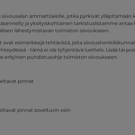
i siivousalan ammattilaisille, jotka pyrkivät ylläpitämää
äsennelty ja yksityiskohtainen tarkistuslistamme antaa 
ällisen lähestymistavan toimiston siivoukseen.
ovat esimerkkejä tehtävistä, joita siivoushenkilökunnalt
hteydessä - tämä ei ole tyhjentävä luettelo. Lisää tai poi
ös erityinen puhdistusohje toimiston siivoukseen.
eltavat pinnat
ltavat pinnat soveltuvin osin