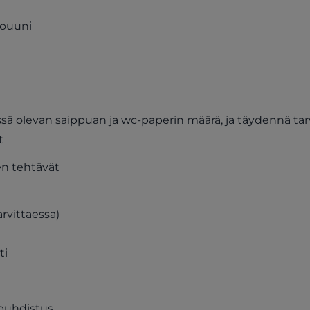
touuni
ssä olevan saippuan ja wc-paperin määrä, ja täydennä tar
t
n tehtävät
arvittaessa)
ti
puhdistus