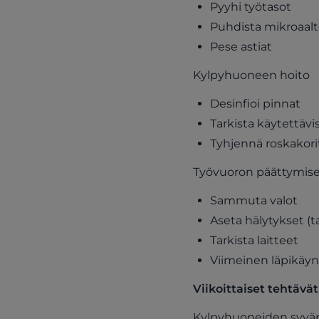
Pyyhi työtasot
Puhdista mikroaal
Pese astiat
Kylpyhuoneen hoito
Desinfioi pinnat
Tarkista käytettävi
Tyhjennä roskakori
Työvuoron päättymise
Sammuta valot
Aseta hälytykset (t
Tarkista laitteet
Viimeinen läpikäyn
Viikoittaiset tehtävät
Kylpyhuoneiden syvä