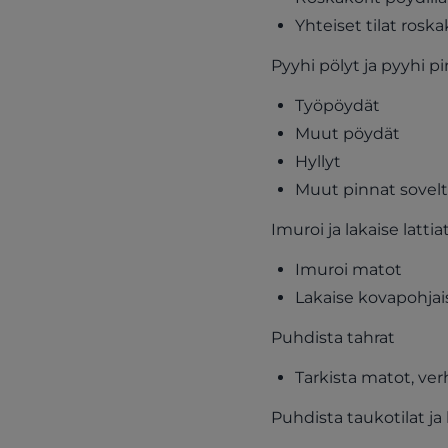
Yhteiset tilat roska
Pyyhi pölyt ja pyyhi p
Työpöydät
Muut pöydät
Hyllyt
Muut pinnat sovelt
Imuroi ja lakaise lattia
Imuroi matot
Lakaise kovapohjais
Puhdista tahrat
Tarkista matot, ver
Puhdista taukotilat ja k