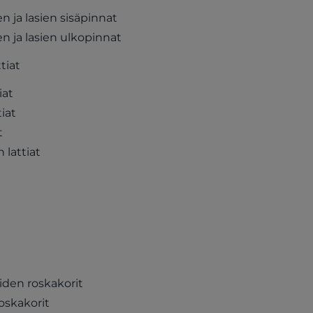
 ja lasien sisäpinnat
n ja lasien ulkopinnat
tiat
iat
iat
t
lattiat
iden roskakorit
roskakorit