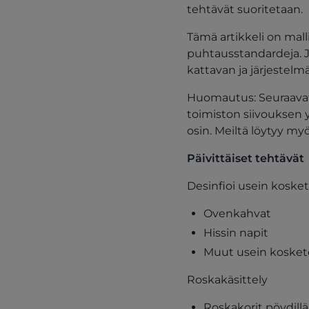
tehtävät suoritetaan.
Tämä artikkeli on mall
puhtausstandardeja. J
kattavan ja järjestelm
Huomautus: Seuraavat 
toimiston siivouksen y
osin. Meiltä löytyy my
Päivittäiset tehtävät
Desinfioi usein kosket
Ovenkahvat
Hissin napit
Muut usein koskete
Roskakäsittely
Roskakorit pöydillä