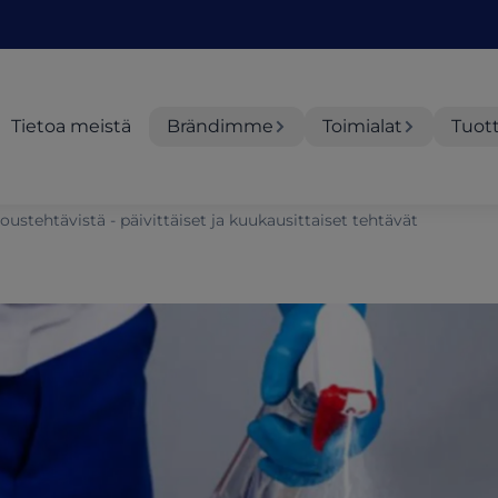
Tietoa meistä
Brändimme
Toimialat
Tuot
oustehtävistä - päivittäiset ja kuukausittaiset tehtävät