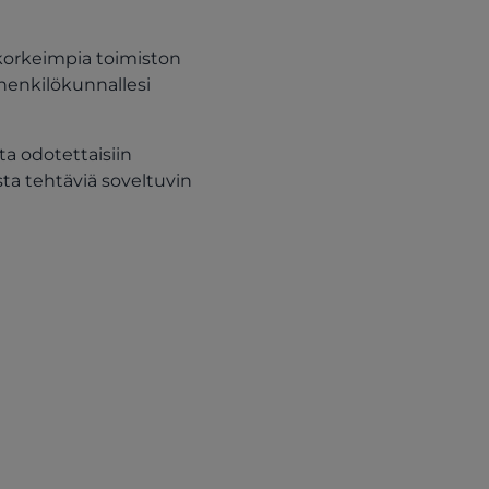
n korkeimpia toimiston
henkilökunnallesi
a odotettaisiin
sta tehtäviä soveltuvin