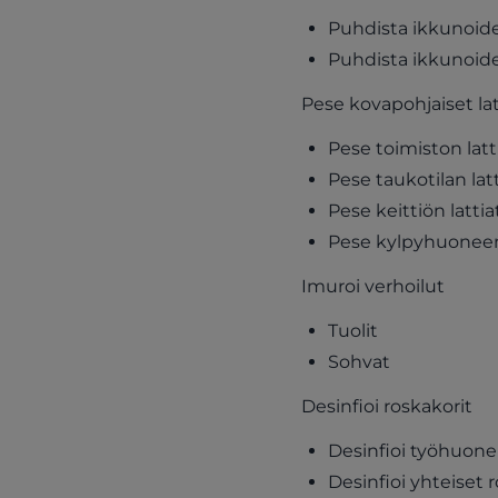
Puhdista ikkunoiden
Puhdista ikkunoide
Pese kovapohjaiset lat
Pese toimiston latt
Pese taukotilan latt
Pese keittiön lattia
Pese kylpyhuoneen 
Imuroi verhoilut
Tuolit
Sohvat
Desinfioi roskakorit
Desinfioi työhuone
Desinfioi yhteiset 