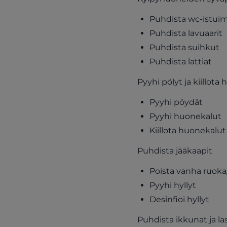
Puhdista wc-istui
Puhdista lavuaarit
Puhdista suihkut
Puhdista lattiat
Pyyhi pölyt ja kiillota
Pyyhi pöydät
Pyyhi huonekalut
Kiillota huonekalut
Puhdista jääkaapit
Poista vanha ruok
Pyyhi hyllyt
Desinfioi hyllyt
Puhdista ikkunat ja la