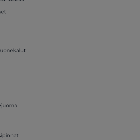
met
 huonekalut
a/juoma
sipinnat