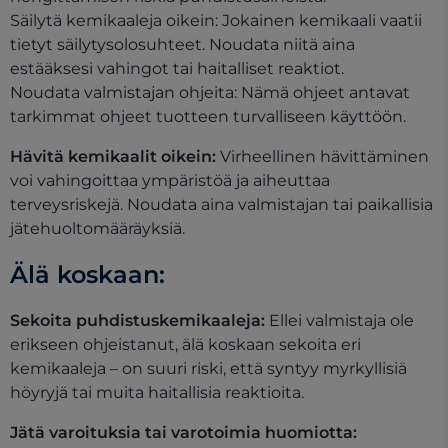
Säilytä kemikaaleja oikein: Jokainen kemikaali vaatii
tietyt säilytysolosuhteet. Noudata niitä aina
estääksesi vahingot tai haitalliset reaktiot.
Noudata valmistajan ohjeita: Nämä ohjeet antavat
tarkimmat ohjeet tuotteen turvalliseen käyttöön.
Hävitä kemikaalit oikein:
Virheellinen hävittäminen
voi vahingoittaa ympäristöä ja aiheuttaa
terveysriskejä. Noudata aina valmistajan tai paikallisia
jätehuoltomääräyksiä.
Älä koskaan:
Sekoita puhdistuskemikaaleja:
Ellei valmistaja ole
erikseen ohjeistanut, älä koskaan sekoita eri
kemikaaleja – on suuri riski, että syntyy myrkyllisiä
höyryjä tai muita haitallisia reaktioita.
Jätä varoituksia tai varotoimia huomiotta: