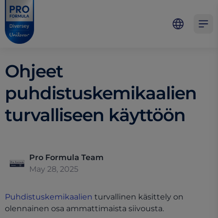
Skip to main content
Skip to navigation
Skip to footer
Pro Formula
Open 
Ohjeet
puhdistuskemikaalien
turvalliseen käyttöön
Pro Formula Team
May 28, 2025
Puhdistuskemikaalien
turvallinen käsittely on
olennainen osa ammattimaista siivousta.