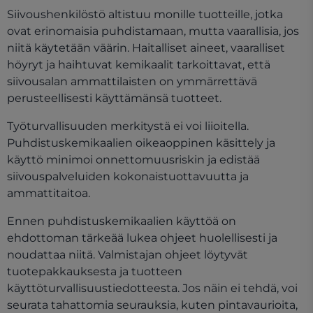
Siivoushenkilöstö altistuu monille tuotteille, jotka
ovat erinomaisia puhdistamaan, mutta vaarallisia, jos
niitä käytetään väärin. Haitalliset aineet, vaaralliset
höyryt ja haihtuvat kemikaalit tarkoittavat, että
siivousalan ammattilaisten on ymmärrettävä
perusteellisesti käyttämänsä tuotteet.
Työturvallisuuden merkitystä ei voi liioitella.
Puhdistuskemikaalien oikeaoppinen käsittely ja
käyttö minimoi onnettomuusriskin ja edistää
siivouspalveluiden kokonaistuottavuutta ja
ammattitaitoa.
Ennen puhdistuskemikaalien käyttöä on
ehdottoman tärkeää lukea ohjeet huolellisesti ja
noudattaa niitä. Valmistajan ohjeet löytyvät
tuotepakkauksesta ja tuotteen
käyttöturvallisuustiedotteesta. Jos näin ei tehdä, voi
seurata tahattomia seurauksia, kuten pintavaurioita,