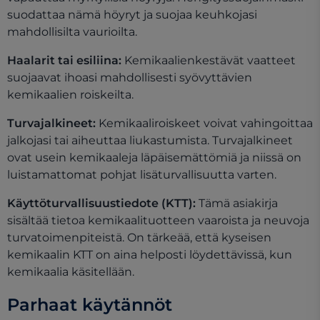
suodattaa nämä höyryt ja suojaa keuhkojasi
mahdollisilta vaurioilta.
Haalarit tai esiliina:
Kemikaalienkestävät vaatteet
suojaavat ihoasi mahdollisesti syövyttävien
kemikaalien roiskeilta.
Turvajalkineet:
Kemikaaliroiskeet voivat vahingoittaa
jalkojasi tai aiheuttaa liukastumista. Turvajalkineet
ovat usein kemikaaleja läpäisemättömiä ja niissä on
luistamattomat pohjat lisäturvallisuutta varten.
Käyttöturvallisuustiedote (KTT):
Tämä asiakirja
sisältää tietoa kemikaalituotteen vaaroista ja neuvoja
turvatoimenpiteistä. On tärkeää, että kyseisen
kemikaalin KTT on aina helposti löydettävissä, kun
kemikaalia käsitellään.
Parhaat käytännöt