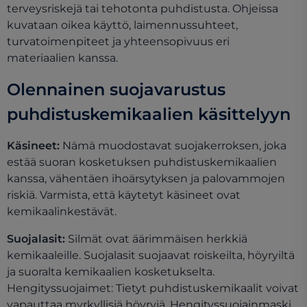
terveysriskejä tai tehotonta puhdistusta. Ohjeissa
kuvataan oikea käyttö, laimennussuhteet,
turvatoimenpiteet ja yhteensopivuus eri
materiaalien kanssa.
Olennainen suojavarustus
puhdistuskemikaalien käsittelyyn
Käsineet:
Nämä muodostavat suojakerroksen, joka
estää suoran kosketuksen puhdistuskemikaalien
kanssa, vähentäen ihoärsytyksen ja palovammojen
riskiä. Varmista, että käytetyt käsineet ovat
kemikaalinkestävät.
Suojalasit:
Silmät ovat äärimmäisen herkkiä
kemikaaleille. Suojalasit suojaavat roiskeilta, höyryiltä
ja suoralta kemikaalien kosketukselta.
Hengityssuojaimet: Tietyt puhdistuskemikaalit voivat
vapauttaa myrkyllisiä höyryjä. Hengityssuojainmaski