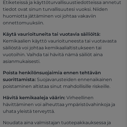
Etiketeissä ja käyttöturvallisuustiedotteissa annetut
tiedot ovat sinun turvallisuutesi vuoksi. Niiden
huomiotta jättäminen voi johtaa vakaviin
onnettomuuksiin.
Käytä vaurioituneita tai vuotavia säiliöitä:
Kemikaalien käyttö vaurioituneesta tai vuotavasta
säiliöstä voi johtaa kemikaalialtistukseen tai
vuotoihin. Vaihda tai hävitä nämä säiliöt aina
asianmukaisesti.
Poista henkilönsuojaimia ennen tehtävän
suorittamista:
Suojavarusteiden ennenaikainen
poistaminen altistaa sinut mahdollisille riskeille.
Hävitä kemikaaleja väärin:
Virheellinen
hävittäminen voi aiheuttaa ympäristövahinkoja ja
uhata yleistä terveyttä.
Noudata aina valmistajan tuotepakkauksessa ja