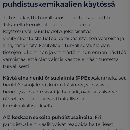
puhdistuskemikaalien käytössä
Tutustu käyttöturvallisuustiedotteeseen (KTT):
Jokaisella kemikaalituotteella on oma
käyttöturvallisuustiedote, joka sisältää
yksityiskohtaista tietoa kemikaalista, sen vaaroista ja
siitä, miten sitä käsitellään turvallisesti. Näiden
tietojen lukeminen ja ymmärtäminen ennen käyttöä
varmistaa, että olet valmis käsittelemään tuotetta
turvallisesti.
Käytä aina henkilönsuojaimia (PPE):
Asianmukaiset
henkilönsuojaimet, kuten käsineet, suojalasit,
hengityssuojainmaskit ja haalarit, ovat ratkaisevan
tärkeitä suojautuaksesi haitalliselta
kemikaalialtistukselta.
Älä koskaan sekoita puhdistusaineita:
Eri
puhdistuskemikaalit voivat reagoida haitallisesti