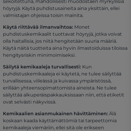
sekoitettuna, mahdollisesti muodostaen myrkyllisiä
höyryjä. Käytä puhdistusaineita aina yksittäin, ellei
valmistajan ohjeissa toisin mainita.
Käytä riittävää ilmanvaihtoa:
Monet
puhdistuskemikaalit tuottavat höyryjä, jotka voivat
olla haitallisia, jos niitä hengitetään suuria määriä.
Käytä näitä tuotteita aina hyvin ilmastoiduissa tiloissa
hengitysriskin minimoimiseksi.
Säilytä kemikaaleja turvallisesti:
Kun
puhdistuskemikaaleja ei käytetä, ne tulee säilyttää
turvallisessa, viileässä ja kuivassa ympäristössä,
erillään yhteensopimattomista aineista. Ne tulee
säilyttää alkuperäispakkauksissaan niin, että etiketit
ovat selvästi näkyvissä.
Kemikaalien asianmukainen hävittäminen:
Älä
koskaan kaada käyttämättömiä tai tarpeettomia
kemikaaleja viemäriin, ellei sitä ole erikseen