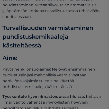
noudattaminen auttaa siivousalan ammattilaisia
ylläpitämään korkeaa turvallisuustasoa tehtäviään
suorittaessaan.
Turvallisuuden varmistaminen
puhdistuskemikaaleja
käsiteltäessä
Aina:
Käytä henkilönsuojaimia: Ne ovat ensimmäinen
puolustuslinjasi mahdollisia vaaroja vastaan,
henkilönsuojaimia tulee aina käyttää
puhdistuskemikaaleja käsiteltäessä.
Työskentele hyvin ilmastoiduissa tiloissa:
Riittävä
ilmanvaihto vähentää myrkyllisten höyryjen
hengittämisen riskiä puhdistusaineista.