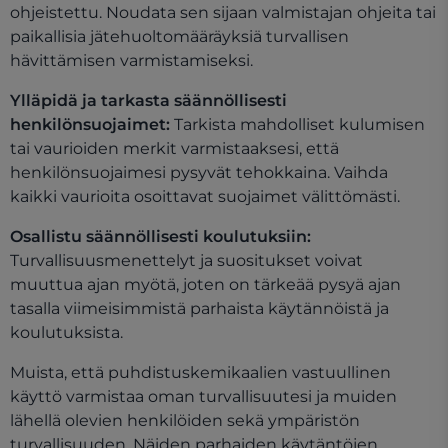
ohjeistettu. Noudata sen sijaan valmistajan ohjeita tai
paikallisia jätehuoltomääräyksiä turvallisen
hävittämisen varmistamiseksi.
Ylläpidä ja tarkasta säännöllisesti
henkilönsuojaimet:
Tarkista mahdolliset kulumisen
tai vaurioiden merkit varmistaaksesi, että
henkilönsuojaimesi pysyvät tehokkaina. Vaihda
kaikki vaurioita osoittavat suojaimet välittömästi.
Osallistu säännöllisesti koulutuksiin:
Turvallisuusmenettelyt ja suositukset voivat
muuttua ajan myötä, joten on tärkeää pysyä ajan
tasalla viimeisimmistä parhaista käytännöistä ja
koulutuksista.
Muista, että puhdistuskemikaalien vastuullinen
käyttö varmistaa oman turvallisuutesi ja muiden
lähellä olevien henkilöiden sekä ympäristön
turvallisuuden. Näiden parhaiden käytäntöjen