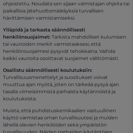
ohjeistettu. Noudata sen sijaan valmistajan ohjeita tai
paikallisia jätehuoltomääräyksiä turvallisen
hävittämisen varmistamiseksi.
Ylläpidä ja tarkasta säännöllisesti
henkilönsuojaimet:
Tarkista mahdolliset kulumisen
tai vaurioiden merkit varmistaaksesi, että
henkilönsuojaimesi pysyvät tehokkaina. Vaihda
kaikki vaurioita osoittavat suojaimet välittömästi.
Osallistu säännöllisesti koulutuksiin:
Turvallisuusmenettelyt ja suositukset voivat
muuttua ajan myötä, joten on tärkeää pysyä ajan
tasalla viimeisimmistä parhaista käytännöistä ja
koulutuksista.
Muista, että puhdistuskemikaalien vastuullinen
käyttö varmistaa oman turvallisuutesi ja muiden
lähellä olevien henkilöiden sekä ympäristön
turvallisuuden. Näiden parhaiden käytäntöjen