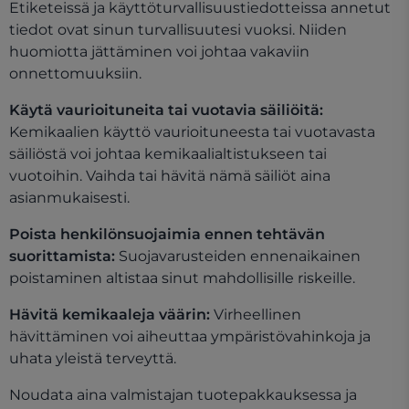
Etiketeissä ja käyttöturvallisuustiedotteissa annetut
tiedot ovat sinun turvallisuutesi vuoksi. Niiden
huomiotta jättäminen voi johtaa vakaviin
onnettomuuksiin.
Käytä vaurioituneita tai vuotavia säiliöitä:
Kemikaalien käyttö vaurioituneesta tai vuotavasta
säiliöstä voi johtaa kemikaalialtistukseen tai
vuotoihin. Vaihda tai hävitä nämä säiliöt aina
asianmukaisesti.
Poista henkilönsuojaimia ennen tehtävän
suorittamista:
Suojavarusteiden ennenaikainen
poistaminen altistaa sinut mahdollisille riskeille.
Hävitä kemikaaleja väärin:
Virheellinen
hävittäminen voi aiheuttaa ympäristövahinkoja ja
uhata yleistä terveyttä.
Noudata aina valmistajan tuotepakkauksessa ja