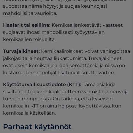
suodattaa nämä höyryt ja suojaa keuhkojasi
mahdollisilta vaurioilta.
Haalarit tai esiliina:
Kemikaalienkestävät vaatteet
suojaavat ihoasi mahdollisesti syövyttävien
kemikaalien roiskeilta.
Turvajalkineet:
Kemikaaliroiskeet voivat vahingoittaa
jalkojasi tai aiheuttaa liukastumista. Turvajalkineet
ovat usein kemikaaleja läpäisemättömiä ja niissä on
luistamattomat pohjat lisäturvallisuutta varten.
Käyttöturvallisuustiedote (KTT):
Tämä asiakirja
sisältää tietoa kemikaalituotteen vaaroista ja neuvoja
turvatoimenpiteistä. On tärkeää, että kyseisen
kemikaalin KTT on aina helposti löydettävissä, kun
kemikaalia käsitellään.
Parhaat käytännöt