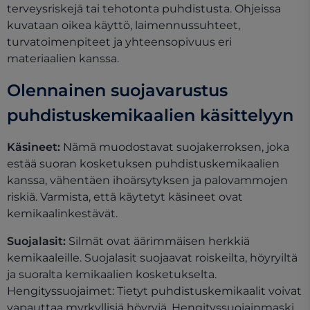
terveysriskejä tai tehotonta puhdistusta. Ohjeissa
kuvataan oikea käyttö, laimennussuhteet,
turvatoimenpiteet ja yhteensopivuus eri
materiaalien kanssa.
Olennainen suojavarustus
puhdistuskemikaalien käsittelyyn
Käsineet:
Nämä muodostavat suojakerroksen, joka
estää suoran kosketuksen puhdistuskemikaalien
kanssa, vähentäen ihoärsytyksen ja palovammojen
riskiä. Varmista, että käytetyt käsineet ovat
kemikaalinkestävät.
Suojalasit:
Silmät ovat äärimmäisen herkkiä
kemikaaleille. Suojalasit suojaavat roiskeilta, höyryiltä
ja suoralta kemikaalien kosketukselta.
Hengityssuojaimet: Tietyt puhdistuskemikaalit voivat
vapauttaa myrkyllisiä höyryjä. Hengityssuojainmaski