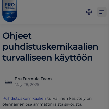
Skip to main content
Skip to navigation
Skip to footer
Pro Formula
Open 
Ohjeet
puhdistuskemikaalien
turvalliseen käyttöön
Pro Formula Team
May 28, 2025
Puhdistuskemikaalien
turvallinen käsittely on
olennainen osa ammattimaista siivousta.