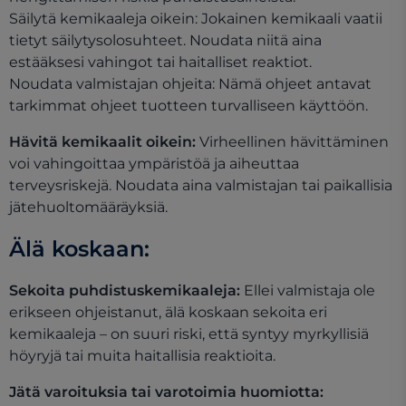
Säilytä kemikaaleja oikein: Jokainen kemikaali vaatii
tietyt säilytysolosuhteet. Noudata niitä aina
estääksesi vahingot tai haitalliset reaktiot.
Noudata valmistajan ohjeita: Nämä ohjeet antavat
tarkimmat ohjeet tuotteen turvalliseen käyttöön.
Hävitä kemikaalit oikein:
Virheellinen hävittäminen
voi vahingoittaa ympäristöä ja aiheuttaa
terveysriskejä. Noudata aina valmistajan tai paikallisia
jätehuoltomääräyksiä.
Älä koskaan:
Sekoita puhdistuskemikaaleja:
Ellei valmistaja ole
erikseen ohjeistanut, älä koskaan sekoita eri
kemikaaleja – on suuri riski, että syntyy myrkyllisiä
höyryjä tai muita haitallisia reaktioita.
Jätä varoituksia tai varotoimia huomiotta: