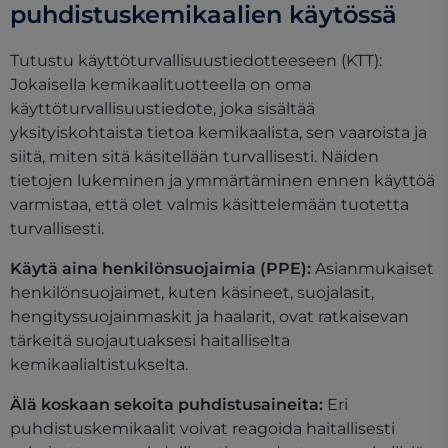
puhdistuskemikaalien käytössä
Tutustu käyttöturvallisuustiedotteeseen (KTT):
Jokaisella kemikaalituotteella on oma
käyttöturvallisuustiedote, joka sisältää
yksityiskohtaista tietoa kemikaalista, sen vaaroista ja
siitä, miten sitä käsitellään turvallisesti. Näiden
tietojen lukeminen ja ymmärtäminen ennen käyttöä
varmistaa, että olet valmis käsittelemään tuotetta
turvallisesti.
Käytä aina henkilönsuojaimia (PPE):
Asianmukaiset
henkilönsuojaimet, kuten käsineet, suojalasit,
hengityssuojainmaskit ja haalarit, ovat ratkaisevan
tärkeitä suojautuaksesi haitalliselta
kemikaalialtistukselta.
Älä koskaan sekoita puhdistusaineita:
Eri
puhdistuskemikaalit voivat reagoida haitallisesti