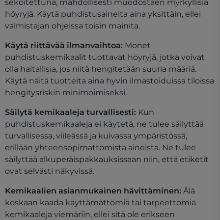
sekoitettuna, mahdollisesti muodostaen myrkyllisiä
höyryjä. Käytä puhdistusaineita aina yksittäin, ellei
valmistajan ohjeissa toisin mainita.
Käytä riittävää ilmanvaihtoa:
Monet
puhdistuskemikaalit tuottavat höyryjä, jotka voivat
olla haitallisia, jos niitä hengitetään suuria määriä.
Käytä näitä tuotteita aina hyvin ilmastoiduissa tiloissa
hengitysriskin minimoimiseksi.
Säilytä kemikaaleja turvallisesti:
Kun
puhdistuskemikaaleja ei käytetä, ne tulee säilyttää
turvallisessa, viileässä ja kuivassa ympäristössä,
erillään yhteensopimattomista aineista. Ne tulee
säilyttää alkuperäispakkauksissaan niin, että etiketit
ovat selvästi näkyvissä.
Kemikaalien asianmukainen hävittäminen:
Älä
koskaan kaada käyttämättömiä tai tarpeettomia
kemikaaleja viemäriin, ellei sitä ole erikseen