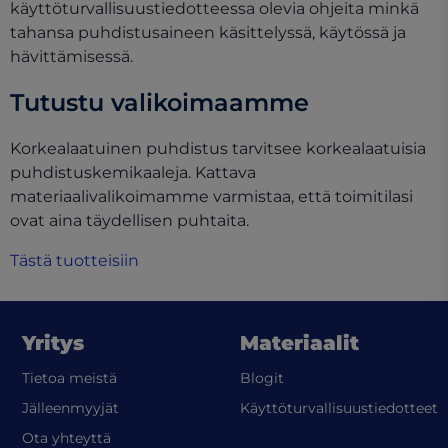
käyttöturvallisuustiedotteessa olevia ohjeita minkä
tahansa puhdistusaineen käsittelyssä, käytössä ja
hävittämisessä.
Tutustu valikoimaamme
Korkealaatuinen puhdistus tarvitsee korkealaatuisia
puhdistuskemikaaleja. Kattava
materiaalivalikoimamme varmistaa, että toimitilasi
ovat aina täydellisen puhtaita.
Tästä tuotteisiin
Yritys
Materiaalit
Tietoa meistä
Blogit
(
Jälleenmyyjät
Käyttöturvallisuustiedotteet
Ota yhteyttä