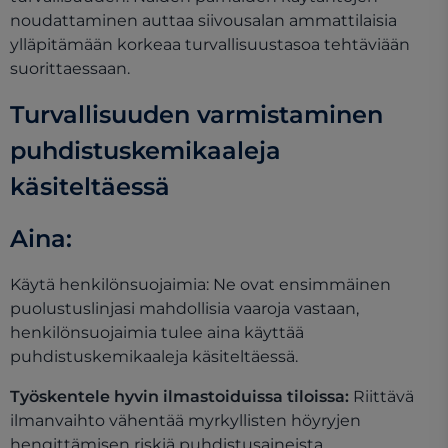
noudattaminen auttaa siivousalan ammattilaisia
ylläpitämään korkeaa turvallisuustasoa tehtäviään
suorittaessaan.
Turvallisuuden varmistaminen
puhdistuskemikaaleja
käsiteltäessä
Aina:
Käytä henkilönsuojaimia: Ne ovat ensimmäinen
puolustuslinjasi mahdollisia vaaroja vastaan,
henkilönsuojaimia tulee aina käyttää
puhdistuskemikaaleja käsiteltäessä.
Työskentele hyvin ilmastoiduissa tiloissa:
Riittävä
ilmanvaihto vähentää myrkyllisten höyryjen
hengittämisen riskiä puhdistusaineista.