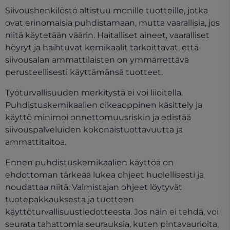
Siivoushenkilöstö altistuu monille tuotteille, jotka
ovat erinomaisia puhdistamaan, mutta vaarallisia, jos
niitä käytetään väärin. Haitalliset aineet, vaaralliset
höyryt ja haihtuvat kemikaalit tarkoittavat, että
siivousalan ammattilaisten on ymmärrettävä
perusteellisesti käyttämänsä tuotteet.
Työturvallisuuden merkitystä ei voi liioitella.
Puhdistuskemikaalien oikeaoppinen käsittely ja
käyttö minimoi onnettomuusriskin ja edistää
siivouspalveluiden kokonaistuottavuutta ja
ammattitaitoa.
Ennen puhdistuskemikaalien käyttöä on
ehdottoman tärkeää lukea ohjeet huolellisesti ja
noudattaa niitä. Valmistajan ohjeet löytyvät
tuotepakkauksesta ja tuotteen
käyttöturvallisuustiedotteesta. Jos näin ei tehdä, voi
seurata tahattomia seurauksia, kuten pintavaurioita,