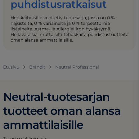
puhdistusratkaisut
Herkkäihoisille kehitetty tuotesarja, jossa on 0 %
hajusteita, 0 % väriaineita ja 0 % tarpeettomia
lisäaineita. Astma- ja Allergialiiton hyväksymä.
Hellävaraisia, mutta silti tehokkaita puhdistustuotteita
oman alansa ammattilaisille.
Etusivu
Brändit
Neutral Professional
Neutral-tuotesarjan
tuotteet oman alansa
ammattilaisille
Tutustu valikoimaan