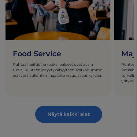
Food Service
Maj
Puhtaat keittiöt ja ruokailualueet ovat avain
Puhtaat t
turvallisuuteen ja tyytyväisyyteen. Ratkaisumme
Ratkais
estävät ristikontaminaatiota ja suojaavat kaikkia.
turvalli
yritykse
Näytä kaikki alat