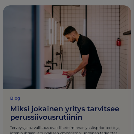
Blog
Miksi jokainen yritys tarvitsee
perussiivousrutiinin
Terveys ja turvallisuus ovat liiketoiminnan ykkösprioriteetteja,
joten puhtaan ja turvallisen ympäristön luominen tarkoittaa