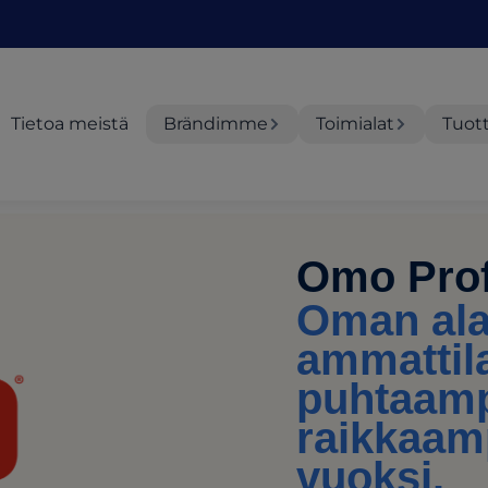
Tietoa meistä
Brändimme
Toimialat
Tuot
Omo Prof
Oman al
ammattil
puhtaamp
raikkaamp
vuoksi.