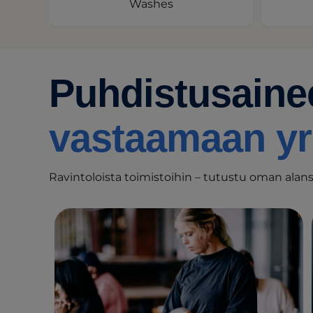
Washes
Puhdistusainee
vastaamaan yri
Ravintoloista toimistoihin – tutustu oman alansa