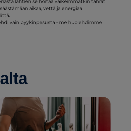
rasta lähtien se hoitaa vaikeimmatkin tahrat
a säästämään aikaa, vettä ja energiaa
ättä.
di vain pyykinpesusta - me huolehdimme
alta