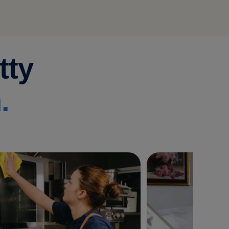
tty
.