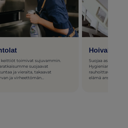
ntolat
Hoivakoti
 keittiöt toimivat sujuvammin.
Suojaa asukkaita. E
aratkaisumme suojaavat
Hygieniaratkaisumme
untaa ja vieraita, takaavat
rauhoittavia hoitoti
rvan ja virheettömän
elämä ansaitsee sen
ukokemuksen.