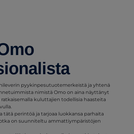
 Omo
ionalista
ileverin pyykinpesutuotemerkeistä ja yhtenä
unnetuimmista nimistä Omo on aina näyttänyt
- ratkaisemalla kuluttajien todellisia haasteita
ulla.
 tätä perintöä ja tarjoaa luokkansa parhaita
 jotka on suunniteltu ammattiympäristöjen