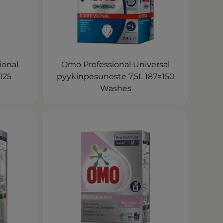
ional
Omo Professional Universal
125
pyykinpesuneste 7,5L 187=150
Washes