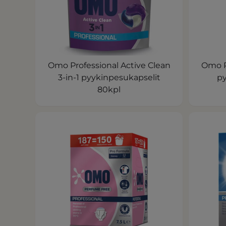
Omo Professional Active Clean
Omo P
3-in-1 pyykinpesukapselit
py
80kpl