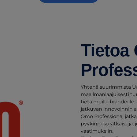
Tietoa
Profess
Yhtenä suurimmista Un
maailmanlaajuisesti t
tietä muille brändeille 
jatkuvan innovoinnin av
Omo Professional jatkaa
pyykinpesuratkaisuja,
vaatimuksiin.