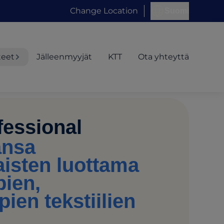
Change Location
Suomi
teet
Jälleenmyyjät
KTT
Ota yhteyttä
essional
ansa
aisten luottama
ien,
ien tekstiilien