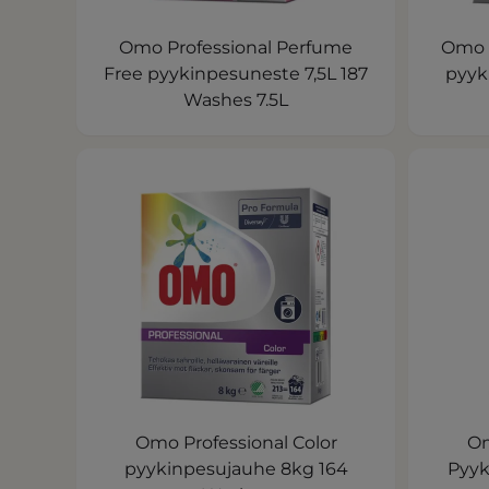
Omo Professional Perfume
Omo P
Free pyykinpesuneste 7,5L 187
pyyk
Washes 7.5L
Omo Professional Color
Om
pyykinpesujauhe 8kg 164
Pyyk