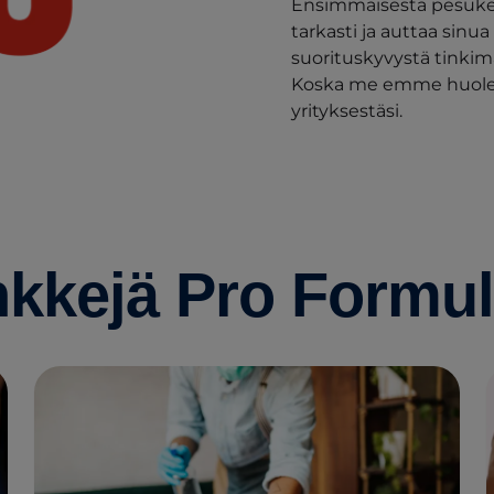
Ensimmäisestä pesuker
tarkasti ja auttaa sinu
suorituskyvystä tinkim
Koska me emme huoleh
yrityksestäsi.
nkkejä Pro Formul