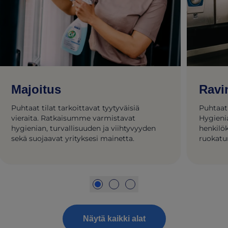
Majoitus
Ravi
Puhtaat tilat tarkoittavat tyytyväisiä
Puhtaat
vieraita. Ratkaisumme varmistavat
Hygieni
hygienian, turvallisuuden ja viihtyvyyden
henkilök
sekä suojaavat yrityksesi mainetta.
ruokatu
ruokail
Näytä kaikki alat