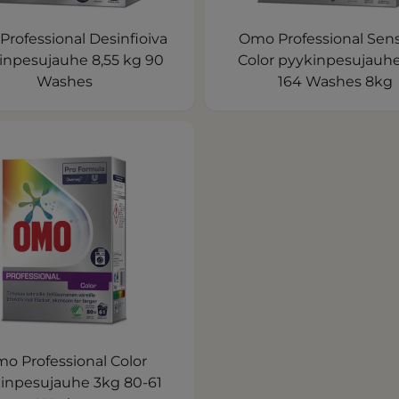
rofessional Desinfioiva
Omo Professional Sens
inpesujauhe 8,55 kg 90
Color pyykinpesujauh
Washes
164 Washes 8kg
o Professional Color
inpesujauhe 3kg 80-61