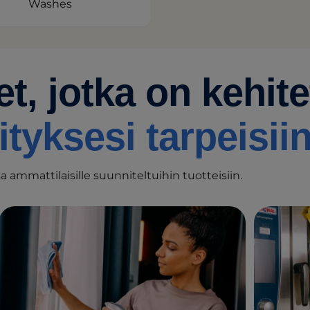
Washes
t, jotka on kehite
tyksesi tarpeisiin
 ammattilaisille suunniteltuihin tuotteisiin.