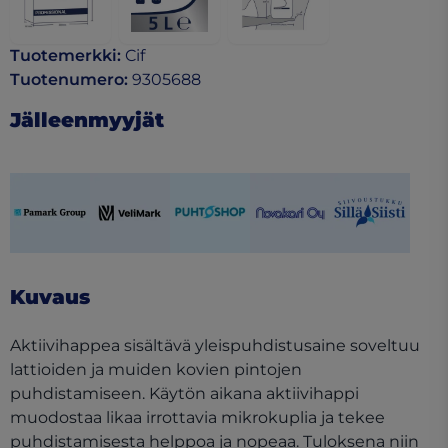
Tuotemerkki
:
Cif
Tuotenumero
:
9305688
Jälleenmyyjät
(opens in a new tab)
(opens in a new tab)
(opens in a new tab)
(opens in a new tab)
(opens in a ne
Kuvaus
Aktiivihappea sisältävä yleispuhdistusaine soveltuu
lattioiden ja muiden kovien pintojen
puhdistamiseen. Käytön aikana aktiivihappi
muodostaa likaa irrottavia mikrokuplia ja tekee
puhdistamisesta helppoa ja nopeaa. Tuloksena niin