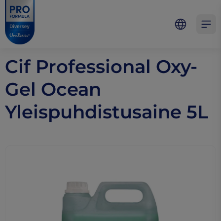
Skip to main content
Skip to navigation
Skip to footer
Pro Formula
Open 
Cif Professional Oxy-
Gel Ocean
Yleispuhdistusaine 5L