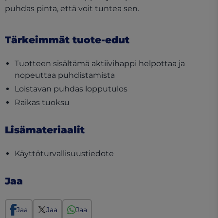
puhdas pinta, että voit tuntea sen.
Tärkeimmät tuote-edut
Tuotteen sisältämä aktiivihappi helpottaa ja
nopeuttaa puhdistamista
Loistavan puhdas lopputulos
Raikas tuoksu
Lisämateriaalit
(opens in a new tab)
Käyttöturvallisuustiedote
Jaa
Jaa
Jaa
Jaa