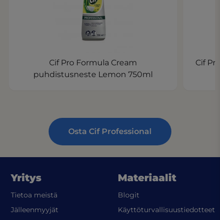
Cif Pro Formula Cream
Cif Pr
puhdistusneste Lemon 750ml
Osta Cif Professional
Yritys
Materiaalit
Tietoa meistä
Blogit
(
Jälleenmyyjät
Käyttöturvallisuustiedotteet