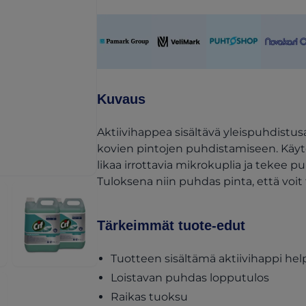
(opens in a new tab)
(opens in a new tab)
(opens in a new ta
(opens i
Kuvaus
Aktiivihappea sisältävä yleispuhdistus
kovien pintojen puhdistamiseen. Käyt
likaa irrottavia mikrokuplia ja tekee 
Tuloksena niin puhdas pinta, että voit
Tärkeimmät tuote-edut
Tuotteen sisältämä aktiivihappi he
Loistavan puhdas lopputulos
Raikas tuoksu