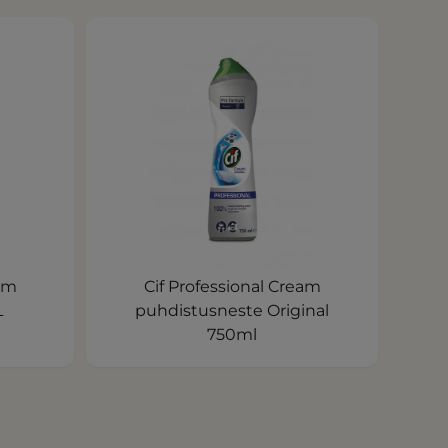
eam
Cif Professional Cream
L
puhdistusneste Original
750ml