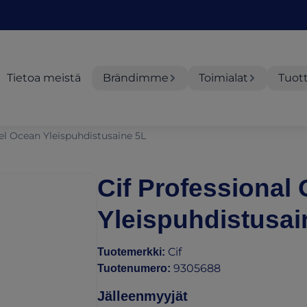
Tietoa meistä
Brändimme
Toimialat
Tuot
el Ocean Yleispuhdistusaine 5L
Cif Professional
Yleispuhdistusai
Cif
Tuotemerkki
:
9305688
Tuotenumero
:
Jälleenmyyjät