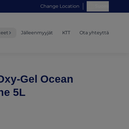
Change Location
Suomi
teet
Jälleenmyyjät
KTT
Ota yhteyttä
 Oxy-Gel Ocean
ne 5L