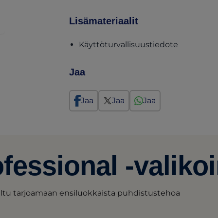
Lisämateriaalit
(opens in 
Käyttöturvallisuustiedote
Jaa
Jaa
Jaa
Jaa
ofessional -valik
iteltu tarjoamaan ensiluokkaista puhdistustehoa