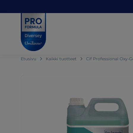
Skip to main content
Skip to navigation
Skip to footer
Pro Formula
Etusivu
Kaikki tuotteet
Cif Professional Oxy-G