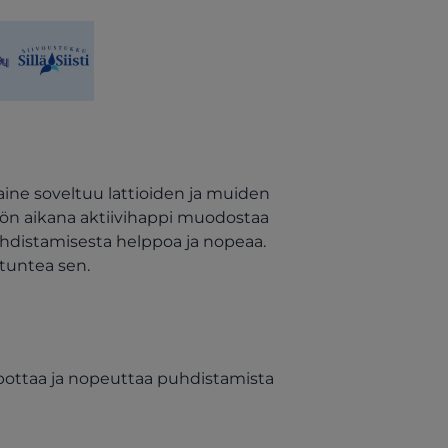
b)
n a new tab)
(opens in a new tab)
aine soveltuu lattioiden ja muiden
ön aikana aktiivihappi muodostaa
puhdistamisesta helppoa ja nopeaa.
 tuntea sen.
lpottaa ja nopeuttaa puhdistamista