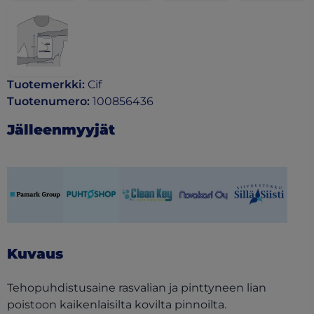
Tuotemerkki
:
Cif
Tuotenumero
:
100856436
Jälleenmyyjät
(opens in a new tab)
(opens in a new tab)
(opens in a new tab)
(opens in a new tab)
(opens in a ne
Kuvaus
Tehopuhdistusaine rasvalian ja pinttyneen lian
poistoon kaikenlaisilta kovilta pinnoilta.