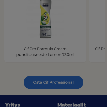
Cif Pro Formula Cream
Cif Pr
puhdistusneste Lemon 750ml
Osta Cif Professional
Yritys
Materiaalit