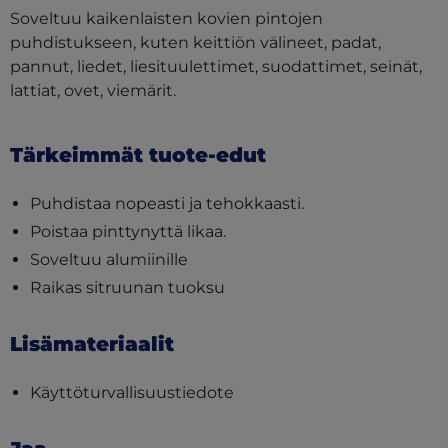
Soveltuu kaikenlaisten kovien pintojen
puhdistukseen, kuten keittiön välineet, padat,
pannut, liedet, liesituulettimet, suodattimet, seinät,
lattiat, ovet, viemärit.
Tärkeimmät tuote-edut
Puhdistaa nopeasti ja tehokkaasti.
Poistaa pinttynyttä likaa.
Soveltuu alumiinille
Raikas sitruunan tuoksu
Lisämateriaalit
(opens in a new tab)
Käyttöturvallisuustiedote