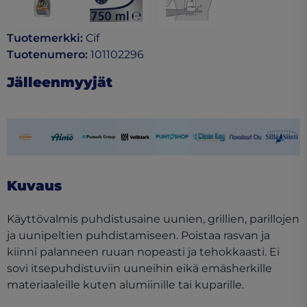
Tuotemerkki
:
Cif
Tuotenumero
:
101102296
Jälleenmyyjät
(opens in a new tab)
(opens in a new tab)
(opens in a new tab)
(opens in a new tab)
(opens in a new tab)
(opens in a new tab)
(opens in a ne
(opens 
Kuvaus
Käyttövalmis puhdistusaine uunien, grillien, parillojen
ja uunipeltien puhdistamiseen. Poistaa rasvan ja
kiinni palanneen ruuan nopeasti ja tehokkaasti. Ei
sovi itsepuhdistuviin uuneihin eikä emäsherkille
materiaaleille kuten alumiinille tai kuparille.