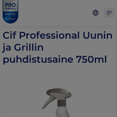
Skip to main content
Skip to navigation
Skip to footer
Pro Formula
Open 
Cif Professional Uunin
ja Grillin
puhdistusaine 750ml