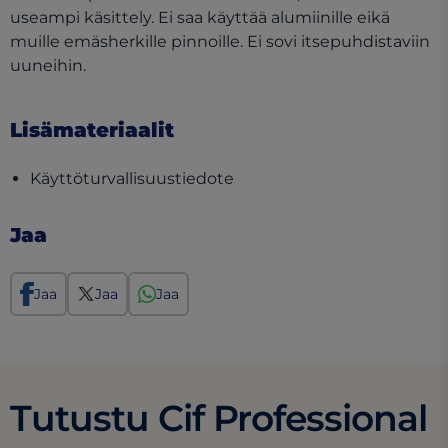
useampi käsittely. Ei saa käyttää alumiinille eikä
muille emäsherkille pinnoille. Ei sovi itsepuhdistaviin
uuneihin.
Lisämateriaalit
(opens in a new tab)
Käyttöturvallisuustiedote
Jaa
Jaa
Jaa
Jaa
Tutustu Cif Professional