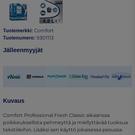
Comfort
Tuotemerkki
:
9301113
Tuotenumero
:
Jälleenmyyjät
(opens in a new tab)
(opens in a new tab)
(opens in a new tab)
(opens in a new tab)
(opens in a new ta
(opens in 
Kuvaus
Comfort Professional Fresh Classic aikaansaa
poikkeuksellista pehmeyttä ja miellyttävää tuoksua
tekstiileihin. Lisäksi sen käyttö jokaisessa pesussa