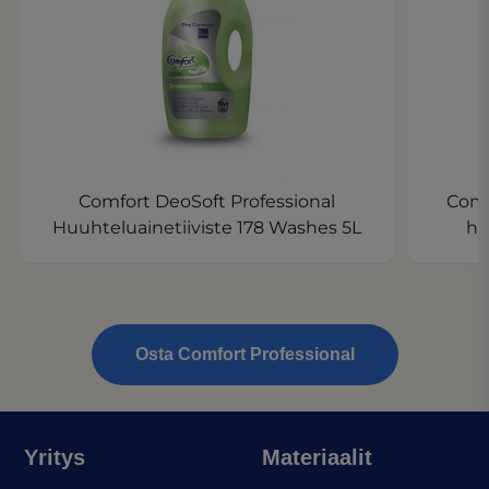
Comfort DeoSoft Professional
Comf
Huuhteluainetiiviste 178 Washes 5L
hu
Osta Comfort Professional
Yritys
Materiaalit