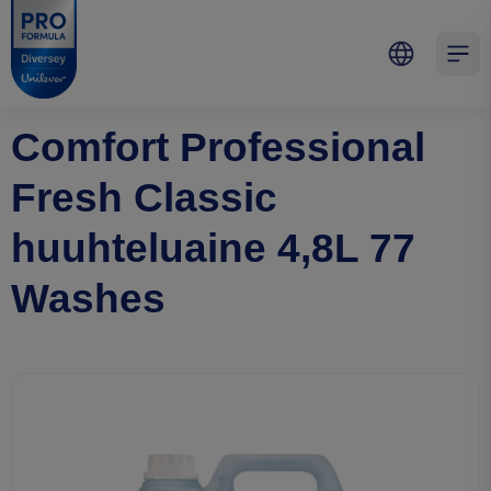
Skip to main content
Skip to navigation
Skip to footer
Pro Formula
Open 
Comfort Professional
Fresh Classic
huuhteluaine 4,8L 77
Washes