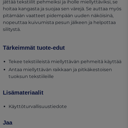
jättää tekstiilit pehmeiksi ja iholle miellyttäviksi, se
hoitaa kangasta ja suojaa sen värejä. Se auttaa myös
pitämään vaatteet pidempään uuden näköisinä,
nopeuttaa kuivumista pesun jälkeen ja helpottaa
silitystä.
Tärkeimmät tuote-edut
Tekee tekstiileistä miellyttävän pehmeitä käyttää
Antaa miellyttävän raikkaan ja pitkäkestoisen
tuoksun tekstiileille
Lisämateriaalit
(opens in a new tab)
Käyttöturvallisuustiedote
Jaa