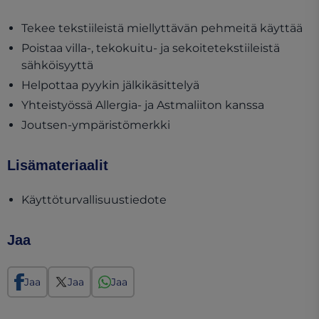
Tekee tekstiileistä miellyttävän pehmeitä käyttää
Poistaa villa-, tekokuitu- ja sekoitetekstiileistä
sähköisyyttä
Helpottaa pyykin jälkikäsittelyä
Yhteistyössä Allergia- ja Astmaliiton kanssa
Joutsen-ympäristömerkki
Lisämateriaalit
(opens in a new tab)
Käyttöturvallisuustiedote
Jaa
Jaa
Jaa
Jaa