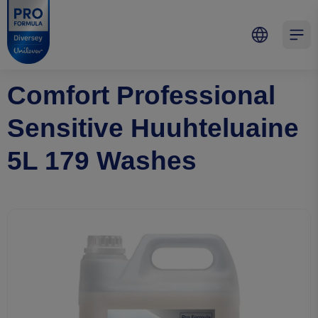
Skip to main content
Skip to navigation
Skip to footer
Pro Formula
Open 
Comfort Professional
Sensitive Huuhteluaine
5L 179 Washes