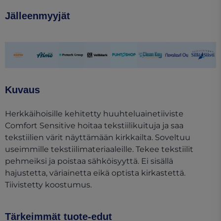
Jälleenmyyjät
(opens in a new tab)
(opens in a new tab)
(opens in a new tab)
(opens in a new tab)
(opens in a new tab)
(opens in a new tab)
(opens in a ne
(opens 
Kuvaus
Herkkäihoisille kehitetty huuhteluainetiiviste
Comfort Sensitive hoitaa tekstiilikuituja ja saa
tekstiilien värit näyttämään kirkkailta. Soveltuu
useimmille tekstiilimateriaaleille. Tekee tekstiilit
pehmeiksi ja poistaa sähköisyyttä. Ei sisällä
hajustetta, väriainetta eikä optista kirkastettä.
Tiivistetty koostumus.
Tärkeimmät tuote-edut