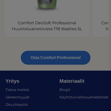
Comfort DeoSoft Professional
Comf
Huuhteluainetiiviste 178 Washes 5L
hu
Osta Comfort Professional
Yritys
Materiaalit
Tietoa meistä
Blogit
(
Jälleenmyyjät
Käyttöturvallisuustiedotteet
Ota yhteyttä