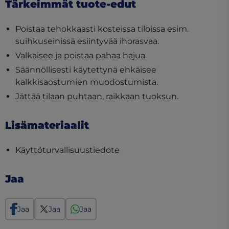
Tärkeimmät tuote-edut
Poistaa tehokkaasti kosteissa tiloissa esim.
suihkuseinissä esiintyvää ihorasvaa.
Valkaisee ja poistaa pahaa hajua.
Säännöllisesti käytettynä ehkäisee
kalkkisaostumien muodostumista.
Jättää tilaan puhtaan, raikkaan tuoksun.
Lisämateriaalit
(opens in a new tab)
Käyttöturvallisuustiedote
Jaa
Jaa
Jaa
Jaa