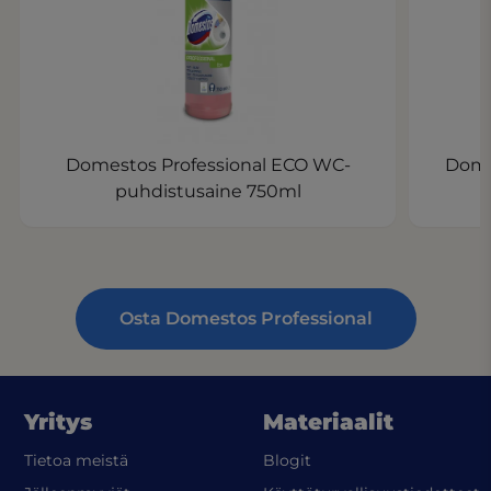
Domestos Professional ECO WC-
Dome
puhdistusaine 750ml
Osta Domestos Professional
Yritys
Materiaalit
Tietoa meistä
Blogit