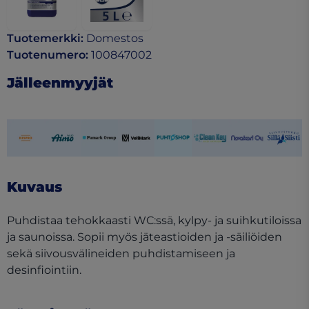
Tuotemerkki
:
Domestos
Tuotenumero
:
100847002
Jälleenmyyjät
(opens in a new tab)
(opens in a new tab)
(opens in a new tab)
(opens in a new tab)
(opens in a new tab)
(opens in a new tab)
(opens in a ne
(opens 
Kuvaus
Puhdistaa tehokkaasti WC:ssä, kylpy- ja suihkutiloissa
ja saunoissa. Sopii myös jäteastioiden ja -säiliöiden
sekä siivousvälineiden puhdistamiseen ja
desinfiointiin.