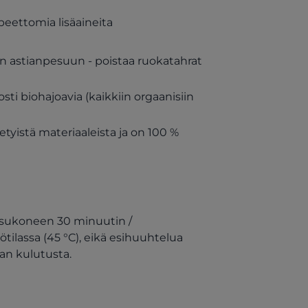
rpeettomia lisäaineita
n astianpesuun - poistaa ruokatahrat
osti biohajoavia (kaikkiin orgaanisiin
tyistä materiaaleista ja on 100 %
pesukoneen 30 minuutin /
tilassa (45 °C), eikä esihuuhtelua
an kulutusta.