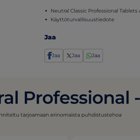
Neutral Classic Professional Tablets
(opens in 
Käyttöturvallisuustiedote
Jaa
Jaa
Jaa
Jaa
al Professional 
uunniteltu tarjoamaan erinomaista puhdistustehoa