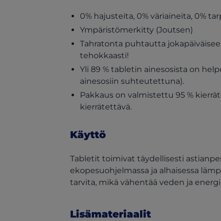
0% hajusteita, 0% väriaineita, 0% ta
Ympäristömerkitty (Joutsen)
Tahratonta puhtautta jokapäiväisee
tehokkaasti!
Yli 89 % tabletin ainesosista on help
ainesosiin suhteutettuna).
Pakkaus on valmistettu 95 % kierräte
kierrätettävä.
Käyttö
Tabletit toimivat täydellisesti astian
ekopesuohjelmassa ja alhaisessa lämpö
tarvita, mikä vähentää veden ja energi
Lisämateriaalit