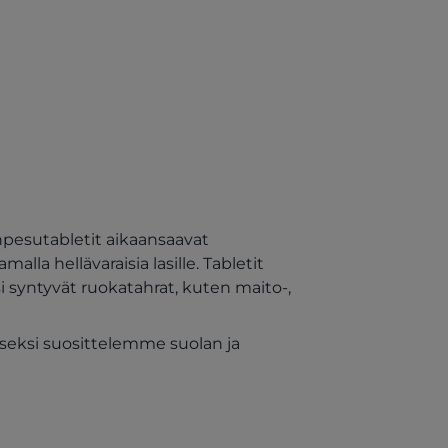
b)
npesutabletit aikaansaavat
malla hellävaraisia lasille. Tabletit
i syntyvät ruokatahrat, kuten maito-,
seksi suosittelemme suolan ja