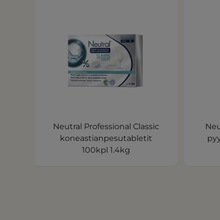
Neutral Professional Classic
Neu
koneastianpesutabletit
pyy
100kpl 1.4kg