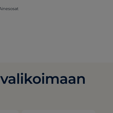
(opens in a new tab)
 Ainesosat
a new tab)
-valikoimaan