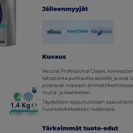
Jälleenmyyjät
(opens in a new tab)
(opens in a new tab)
(opens in a new ta
Kuvaus
Neutral Professional Classic koneastia
tahratonta puhtautta astioille ja ovat sa
poistavat nopeasti ammattikeittiössäs
muna- ja kastikelian.
Täydellisen lopputuloksen saavuttami
huuhtelukirkasteen lisäämistä.
Tärkeimmät tuote-edut