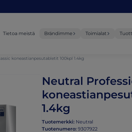
Tietoa meistä
Brändimme
Toimialat
Tuot
lassic koneastianpesutabletit 100kpl 1.4kg
Neutral Professi
koneastianpesut
1.4kg
Tuotemerkki
:
Neutral
Tuotenumero
:
9307922