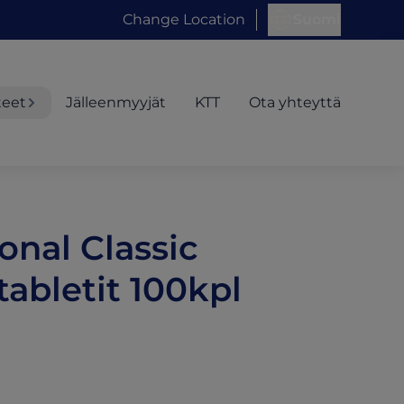
Change Location
Suomi
teet
Jälleenmyyjät
KTT
Ota yhteyttä
onal Classic
abletit 100kpl