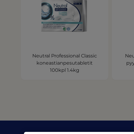
Neutral Professional Classic
Neu
koneastianpesutabletit
pyy
100kpl 1.4kg