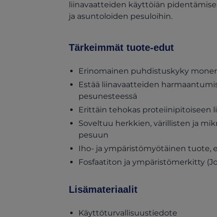
liinavaatteiden käyttöiän pidentämisess
ja asuntoloiden pesuloihin.
Tärkeimmät tuote-edut
Erinomainen puhdistuskyky monenlaisi
Estää liinavaatteiden harmaantumise
pesunesteessä
Erittäin tehokas proteiinipitoiseen l
Soveltuu herkkien, värillisten ja mi
pesuun
Iho- ja ympäristömyötäinen tuote, ei 
Fosfaatiton ja ympäristömerkitty (J
Lisämateriaalit
(opens in 
Käyttöturvallisuustiedote