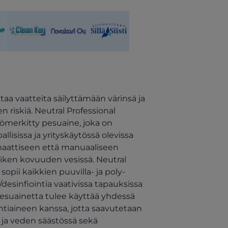
b)
n a new tab)
(opens in a new tab)
(opens in a new tab)
(opens in a new tab)
aa vaatteita säilyttämään värinsä ja
 riskiä. Neutral Professional
ömerkitty pesuaine, joka on
allisissa ja yrityskäytössä olevissa
maattiseen että manuaaliseen
aiken kovuuden vesissä. Neutral
opii kaikkien puuvilla- ja poly-
desinfiointia vaativissa tapauksissa
pesuainetta tulee käyttää yhdessä
ntiaineen kanssa, jotta saavutetaan
ja veden säästössä sekä