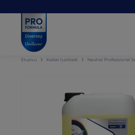
Skip to main content
Skip to navigation
Skip to footer
Pro Formula
Etusivu
Kaikki tuotteet
Neutral Professional S