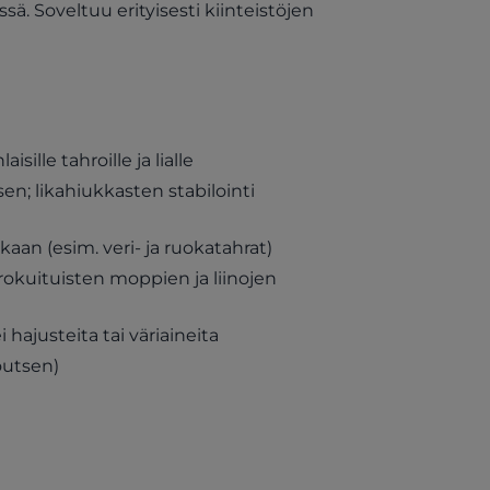
ä. Soveltuu erityisesti kiinteistöjen
lle tahroille ja lialle
n; likahiukkasten stabilointi
ikaan (esim. veri- ja ruokatahrat)
krokuituisten moppien ja liinojen
hajusteita tai väriaineita
outsen)
a new tab)