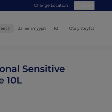
Change Location
Suomi
teet
Jälleenmyyjät
KTT
Ota yhteyttä
onal Sensitive
e 10L