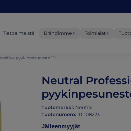
Tietoa meistä
Brändimme
Toimialat
Tuot
ensitive pyykinpesuneste 10L
Neutral Professi
pyykinpesunest
Tuotemerkki
:
Neutral
Tuotenumero
:
101108223
Jälleenmyyjät