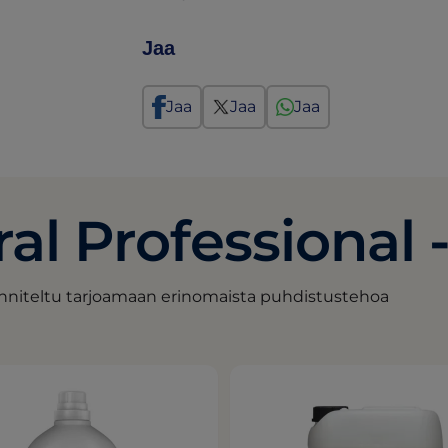
Jaa
Jaa
Jaa
Jaa
al Professional 
uunniteltu tarjoamaan erinomaista puhdistustehoa