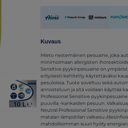
(opens in a new tab)
(opens in a new tab)
(opens in a new ta
(opens i
Kuvaus
Mieto nestemäinen pesuaine, joka autt
minimoimaan allergisten ihoreaktioiden
Sensitive pyykinpesuaine on ympärist
erityisesti kehitetty käytettäväksi kaup
pesuloissa. Tuote soveltuu sekä auto
annosteluun ja sitä voidaan käyttää k
Professional Sensitive pyykinpesuaine s
puuvilla -kankaiden pesuun. Valkaisua/
Neutral Professional Sensitive pyykin
matalan lämpötilan valkaisu-/desinfioi
mahdollisimman suuri hyöty energian 