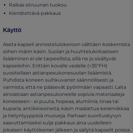
Raikas sitruunan tuoksu
Kierrätettävä pakkaus
Käyttö
Aseta kapseli annostelulokeroon välttäen koskemista
siihen märin käsin. Suolan ja huuhtelukirkasteen
lisääminen ei ole tarpeellista, sillä ne jo sisältyvät
kapseleihin. Erittäin kovalle vedelle (>35°FH)
suositellaan astianpesukonesuolan lisäämistä.
Puhdista koneen suihkuvarret säännöllisesti ja
varmista, että ne pääsevät pyörimään vapaasti. Laita
ainoastaan astianpesukoneelle sopivia materiaaleja
koneeseen - ei puuta, hopeaa, alumiinia, tinaa tai
kuparia, antiikkiesineitä, käsin maalattua keramiikkaa
ja tietyntyyppisiä muoveja. Parhaan suorituskyvyn
saavuttamiseksi sulje pakkaus aina uudelleen
jokaisen käyttökerran jälkeen ja säilytä kapselit poissa