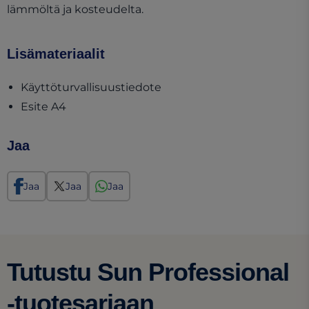
lämmöltä ja kosteudelta.
Lisämateriaalit
(opens in a new tab)
Käyttöturvallisuustiedote
(opens in a new tab)
Esite A4
Jaa
Jaa
Jaa
Jaa
Tutustu Sun Professional
-tuotesarjaan