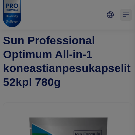
Skip to main content
Skip to navigation
Skip to footer
Pro Formula
Open 
Sun Professional
Optimum All-in-1
koneastianpesukapselit
52kpl 780g