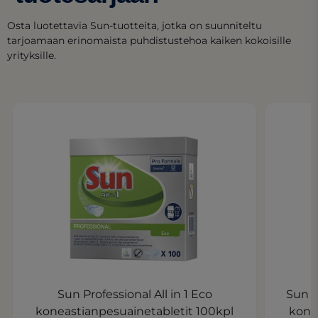
Osta luotettavia Sun-tuotteita, jotka on suunniteltu
tarjoamaan erinomaista puhdistustehoa kaiken kokoisille
yrityksille.
Sun Professional All in 1 Eco
Sun P
koneastianpesuainetabletit 100kpl
kone