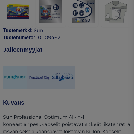
Sun
Tuotemerkki
:
101109462
Tuotenumero
:
Jälleenmyyjät
(opens in a new tab)
(opens in a new tab)
(opens in a new tab)
Kuvaus
Sun Professional Optimum All-in-1
koneastianpesukapselit poistavat sitkeät likatahrat ja
rasvan sekä aikaansaavat loistavan kiillon. Kapselit