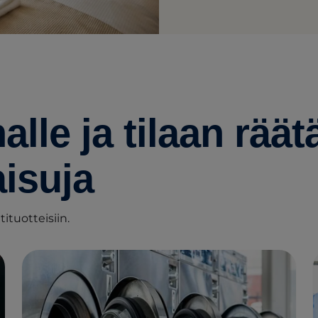
alle ja tilaan räät
isuja
ituotteisiin.