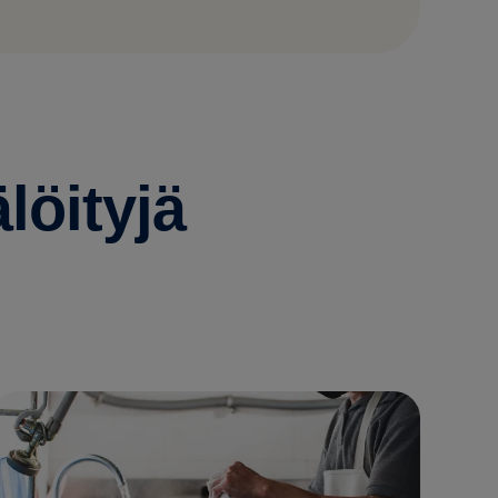
älöityjä