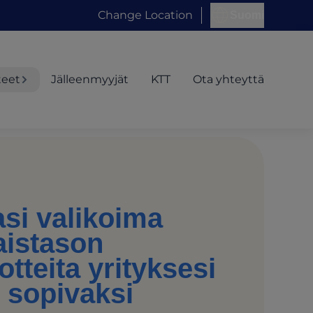
Change Location
Suomi
teet
Jälleenmyyjät
KTT
Ota yhteyttä
si valikoima
aistason
otteita yrityksesi
n sopivaksi