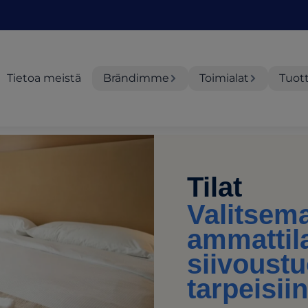
Tietoa meistä
Brändimme
Toimialat
Tuot
Tilat
Valitsema
ammattil
siivoustu
tarpeisii