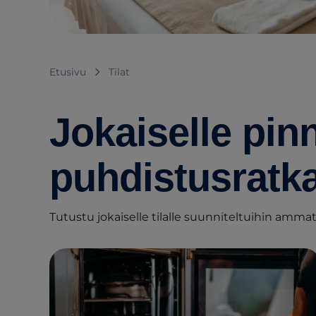
Etusivu
Tilat
Jokaiselle pinn
puhdistusratka
Tutustu jokaiselle tilalle suunniteltuihin ammatt