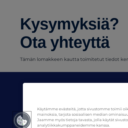
Kysymyksiä?
Ota yhteyttä
Tämän lomakkeen kautta toimitetut tiedot kerää
Yritys
Materiaalit
Tietoa meistä
Blogit
Jälleenmyyjät
Käyttöturvall
Käytämme evästeitä, jotta sivustomme toimii oik
Ota yhteyttä
mainoksia, tarjota sosiaalisen median ominaisuuk
Jaamme myös tietoja tavasta, jolla käytät sivu
analytiikkakumppaneidemme kanssa.