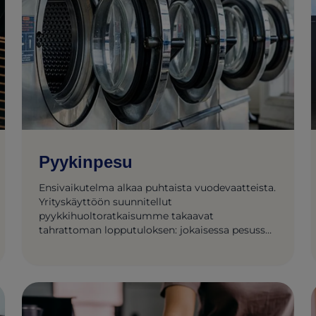
Pyykinpesu
Ensivaikutelma alkaa puhtaista vuodevaatteista.
Yrityskäyttöön suunnitellut
pyykkihuoltoratkaisumme takaavat
tahrattoman lopputuloksen: jokaisessa pesussa,
jokaiselle asiakkaalle, joka kerralla.