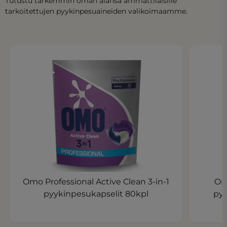
Tutustu tarkemmin oman alansa ammattilaisille
tarkoitettujen pyykinpesuaineiden valikoimaamme.
Omo Professional Active Clean 3-in-1
Om
pyykinpesukapselit 80kpl
pyy