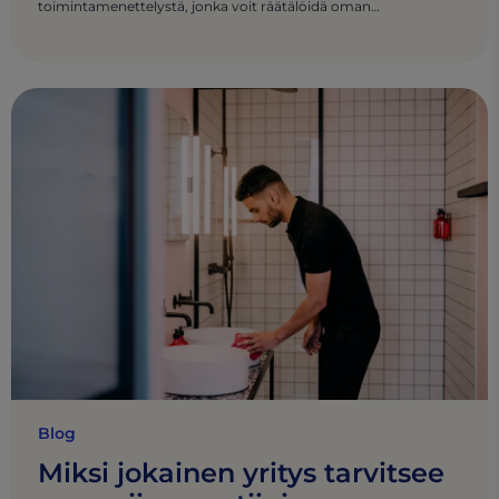
toimintamenettelystä, jonka voit räätälöidä oman
ammattikeittiösi erityistarpeisiin.
Blog
Miksi jokainen yritys tarvitsee