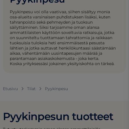
Pyykinpesu voi olla vaativaa, siihen sisältyy monia
osa-alueita varsinaisen puhdistuksen lisäksi, kuten
tahranpoisto sekä pehmeyden ja tuoksun
säilyttäminen. Siksi tarjoamme oman alansa
ammattilaisten käyttöön soveltuvia ratkaisuja, jotka
on suunniteltu tuottamaan tahrattomia ja raikkaan
tuoksuisia tuloksia heti ensimmäisestä pesusta
lähtien ja jotka auttavat henkilökuntaasi säästämään
aikaa, vähentämään uusintapesujen määrää ja
parantamaan asiakaskokemusta - joka kerta.
Koska yrityksessäsi jokainen yksityiskohta on tärkeä.
Etusivu
Tilat
Pyykinpesu
Pyykinpesun tuotteet