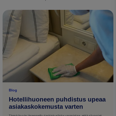
Blog
Hotellihuoneen puhdistus upeaa
asiakaskokemusta varten
Tämä hyvin jäsennelty tarkistuslista varmistaa, että siivoojat