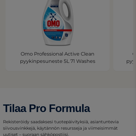
Omo Professional Active Clean
O
pyykinpesuneste 5L 71 Washes
pyy
Tilaa Pro Formula
Rekisteröidy saadaksesi tuotepäivityksiä, asiantuntevia
siivousvinkkejä, käytännön resursseja ja viimeisimmät
uutiset – suoraan sähköpostiisi.