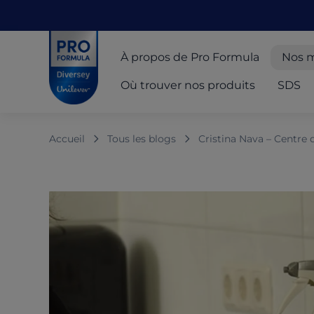
Skip to main content
Skip to navigation
Skip to footer
Pro Formula
À propos de Pro Formula
Nos 
Où trouver nos produits
SDS
Accueil
Tous les blogs
Cristina Nava – Centre d