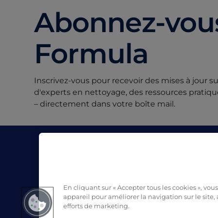
Abonnez-vous
Formula
Inscrivez-vous pour recevoir des mises à jour su
d'experts en nettoyage, des ressources pratique
– directement dans votre boîte mail.
L'Entreprise
Res
À propos de Pro Formula
Blog
(
Où trouver nos produits
SDS
En cliquant sur « Accepter tous les cookies », vou
Nous contacter
appareil pour améliorer la navigation sur le site, 
efforts de marketing.