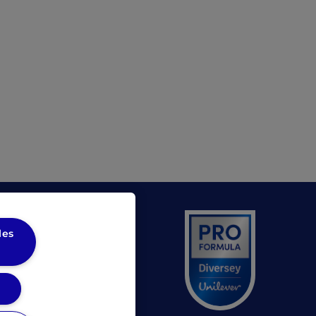
les
(opens in a new tab)
L
(opens in a new tab)
iversey