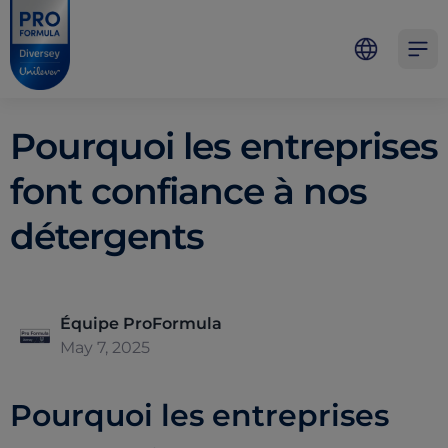
Skip to main content
Skip to navigation
Skip to footer
Pro Formula
Open 
Pourquoi les entreprises
font confiance à nos
détergents
Équipe ProFormula
May 7, 2025
Pourquoi les entreprises