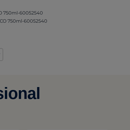
(opens in a new tab)
ECO 750ml-60052540
(opens in a new tab)
 ECO 750ml-60052540
r
sional