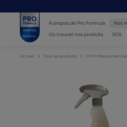
Skip to main content
Skip to navigation
Skip to footer
Pro Formula
À propos de Pro Formula
Nos 
Où trouver nos produits
SDS
Accueil
Tous les produits
Cif Professionnel D