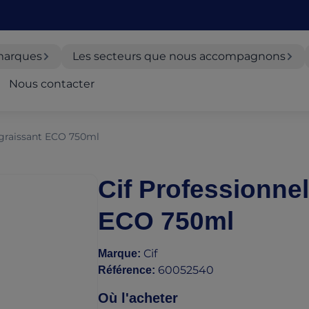
marques
Les secteurs que nous accompagnons
Nous contacter
égraissant ECO 750ml
Cif Professionne
ECO 750ml
Cif
Marque
:
60052540
Référence
:
Où l'acheter