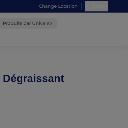
Change Location
France
Produits par Univers
l Dégraissant