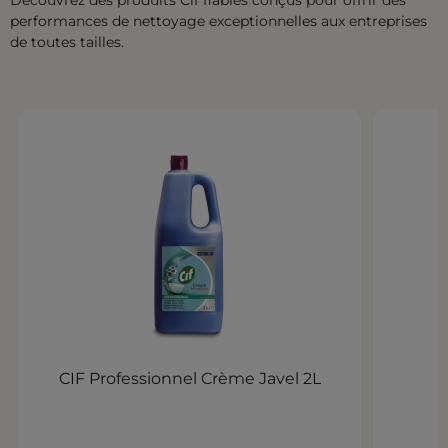
Découvrez des produits Cif fiables conçus pour offrir des
performances de nettoyage exceptionnelles aux entreprises
de toutes tailles.
CIF Professionnel Crème Javel 2L
d