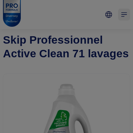
Skip to main content
Skip to navigation
Skip to footer
Pro Formula
Open 
Skip Professionnel
Active Clean 71 lavages