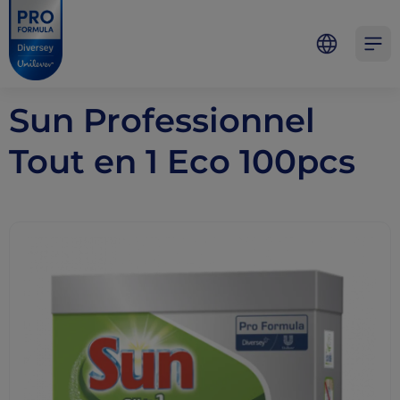
Skip to main content
Skip to navigation
Skip to footer
Pro Formula
Open 
Sun Professionnel
Tout en 1 Eco 100pcs