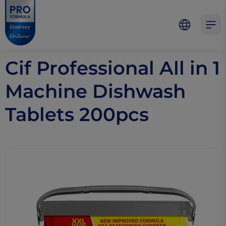
Skip to main content
Skip to navigation
Skip to footer
Pro Formula
Open 
Cif Professional All in 1
Machine Dishwash
Tablets 200pcs