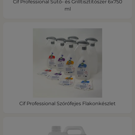
Cif Professional Sütő- és Grilltisztítószer 6x750
ml
Cif Professional Szórófejes Flakonkészlet